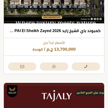
كمبوند باي الشيخ زايد 2026 Compound PAI El Sheikh Zayed
الأسعار تبدأ من
13,700,000
ج.م
/
الوحدة