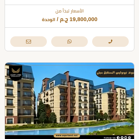
الأسعار تبدأ من
19,800,000
ج.م
/
الوحدة