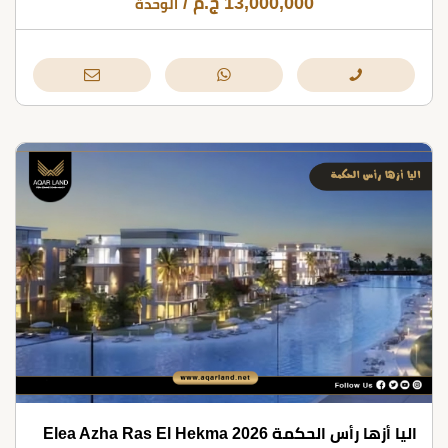
13,000,000
ج.م
/
الوحدة
اليا أزها رأس الحكمة 2026 Elea Azha Ras El Hekma