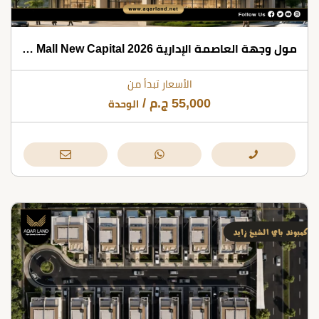
مول وجهة العاصمة الإدارية 2026 Wujha Mall New Capital
الأسعار تبدأ من
55,000
ج.م
/
الوحدة