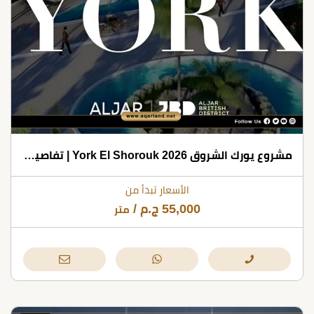
مشروع يورك الشروق 2026 York El Shorouk | تفاصيل وأسعار
الأسعار تبدأ من
55,000
ج.م
/
متر