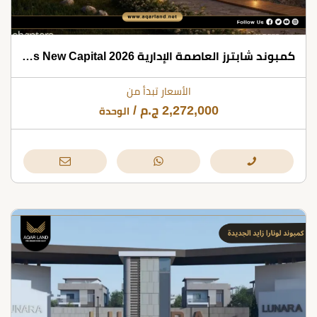
كمبوند شابترز العاصمة الإدارية 2026 Chapters New Capital
الأسعار تبدأ من
2,272,000
ج.م
/
الوحدة