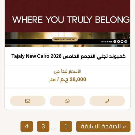
كمبوند تجلي التجمع الخامس 2026 Tajaly New Cairo
الأسعار تبدأ من
28,000
ج.م
/
متر
« الصفحة السابقة
1
3
4
…