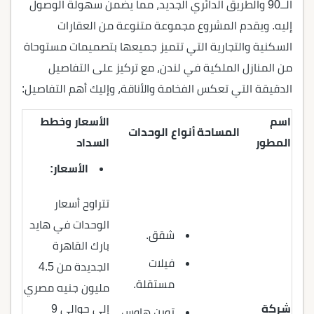
الــ90 والطريق الدائري الجديد، مما يضمن سهولة الوصول
إليه.
ويقدم المشروع مجموعة متنوعة من العقارات
السكنية والتجارية التي تتميز جميعها بتصميمات مستوحاة
من المنازل الملكية في لندن، مع تركيز على التفاصيل
الدقيقة التي تعكس الفخامة والأناقة، وإليك أهم التفاصيل:
اسم
الأسعار وخطط
المساحة
أنواع الوحدات
المطور
السداد
الأسعار:
تتراوح أسعار
الوحدات في هايد
شقق.
بارك القاهرة
فيلات
الجديدة من 4.5
مستقلة.
مليون جنيه مصري
شركة
إلى حوالي 9
توين هاوس.