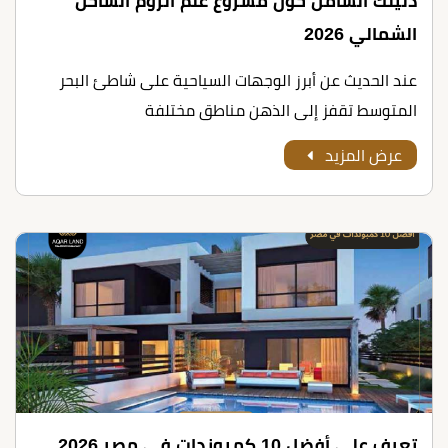
دليلك الشامل حول مشروع علم الروم الساحل
الشمالي 2026
عند الحديث عن أبرز الوجهات السياحية على شاطئ البحر
المتوسط تقفز إلى الذهن مناطق مختلفة
عرض المزيد
تعرف على أﻓﻀﻞ 10 ﻛﻤﺒﻮﻧﺪات ﻓﻲ ﻣﺼﺮ 2026