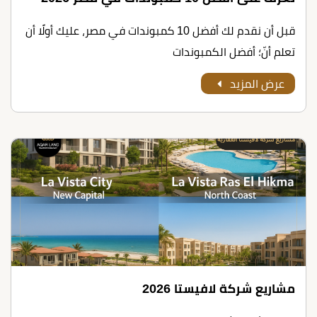
قبل أن نقدم لك أﻓﻀﻞ 10 ﻛﻤﺒﻮﻧﺪات ﻓﻲ ﻣﺼﺮ، عليك أولًا أن
تعلم أنّ؛ أفضل الكمبوندات
عرض المزيد
مشاريع شركة لافيستا 2026