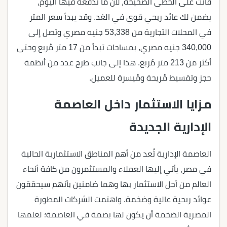
فأنت على الخُطى الصحيحة، لأن ما تدفعه فيها اليوم،
يضمن لك عائد ربحي قوي في الغد. وقد يبدأ سعر المتر
في المحلات التجارية من 53,338 جنيه مصري وتصل إلى
340,000 جنيه مصري، بمساحات تبدأ من 17 متر مُربع وحتى
أكثر من 213 متر مُربع. هذا إلى جانب طرح عدد من أنظمة
حجز وتقسيط مُريحة ومُيسرة للعميل.
مزايا الاستثمار داخل العاصمة
الإدارية الجديدة
العاصمة الإدارية تُعد من أهم المناطق الاستثمارية الحالية
في مصر، يأتي إليها العملاء والمستثمرون من كافة أنحاء
العالم من أجل الاستثمار بها وهما ضامنين بأنهم سيحققون
عوائد ربحية عالية وضخمة. واهتمت الشركات المطورة
المصرية الضخمة أن يكون لها بصمة في العاصمة؛ لعلمها