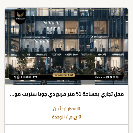
محل تجاري بمساحة 51 متر مربع دي جويا ستريب مول العاصمة الإدارية
الأسعار تبدأ من
0
ج.م
/
الوحدة