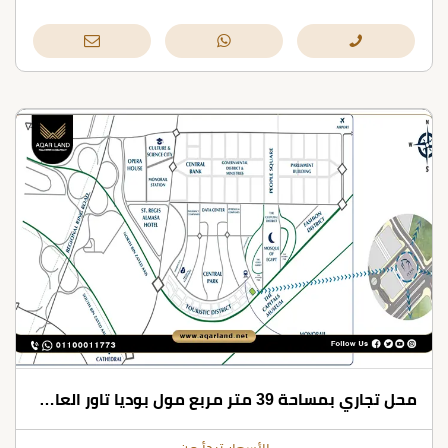
محل تجاري بمساحة 39 متر مربع مول بوديا تاور العاصمة الإدارية