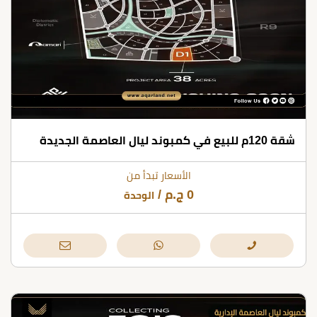
شقة 120م للبيع في كمبوند ليال العاصمة الجديدة
الأسعار تبدأ من
0
ج.م
/
الوحدة