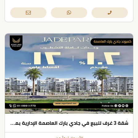
شقة 3 غرف للبيع في جادي بارك العاصمة الإدارية بمساحات تبدأ من 184 متر مربع