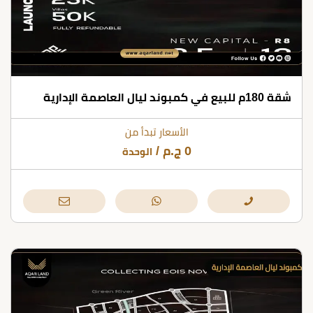
شقة 180م للبيع في كمبوند ليال العاصمة الإدارية
الأسعار تبدأ من
0
ج.م
/
الوحدة