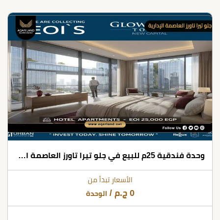
وحدة فندقية 25م للبيع في جلو تيرا تاورز العاصمة الإدارية
الأسعار تبدأ من
0
ج.م
/
الوحدة