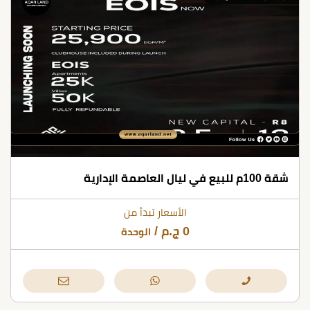
شقة 100م للبيع في ليال العاصمة الإدارية
الأسعار تبدأ من
0
ج.م
/
الوحدة