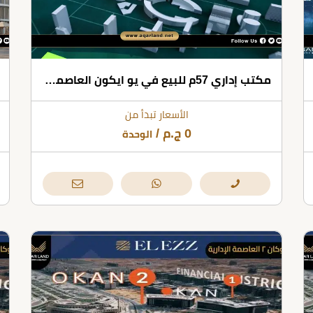
مكتب إداري 57م للبيع في يو ايكون العاصمة الإدارية
الأسعار تبدأ من
0
ج.م
/
الوحدة