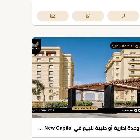
وحدة إدارية أو طبية للبيع في Avenue Walk New Capital بمساحات تبدأ من 151 متر مربع