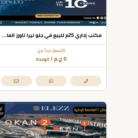
مكتب إداري 25م للبيع في جلو تيرا تاورز العاصمة الإدارية
الأسعار تبدأ من
0
ج.م
/
الوحدة