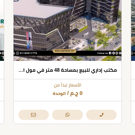
مكتب إداري للبيع بمساحة 48 متر في مول ايليت العاصمة الإدارية
الأسعار تبدأ من
0
ج.م
/
الوحدة