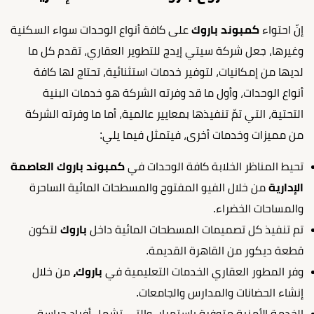
إنّ احتواء
كمبوند باروك
على كافة أنواع الوحدات سواء السكنية
وغيرها، جعل شركة سيتي إيدج للتطوير العقاري، تقدم كل ما
لديها من إمكانيات، لتوفير خدمات استثنائية، تحتاج لها كافة
أنواع الوحدات، وأول ما قد وفرته الشركة هو خدمات البنية
التحتية، التي تمّ تنفيذها بمعايير عالمية، أما ما وفرته الشركة
من مميزات وخدمات أخرى، فيتمثل فيما يلي:
تحيط المناظر الخلابة كافة الوحدات في
كمبوند باروك العاصمة
الإدارية
من خلال الفيو المفتوح والمسطحات المائية الساحرة
والمساحات الخضراء.
تم تنفيذ كل تصميمات المسطحات المائية داخل
باروك
لتكون
قطعة ديكور من القاهرة القديمة.
وفر المطور العقاري الخدمات التعليمية في
باروك،
من خلال
إنشاء الحضانات والمدارس والجامعات.
الخدمة الأمنية متوفرة باستمرار، والتي تشمل أفراد حراسة