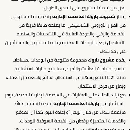
يعزز من قيمة المشروع على المدى الطويل.
يمتاز
كمبوند باروك العاصمة الإدارية
بتصميمه المستوحى
من الطراز الأوروبي الكلاسيكي، ما يمنحه طابعًا فريدًا من
الفخامة والرقي والجودة العالية في التشطيبات والاهتمام
بالتفاصيل تجعل الوحدات السكنية جذابة للمشترين والمستأجرين
على حد سواء.
يقدم
مشروع باروك
مجموعة متنوعة من الوحدات بمساحات
تناسب احتياجات العائلات والأفراد، مما يتيح خيارات استثمارية
مرنة، هذا التنوع يسهم في استقطاب شرائح واسعة من العملاء
ويعزز من فرص الاستثمار.
مع تزايد الطلب على العقارات في العاصمة الإدارية الجديدة، يوفر
الاستثمار في
باروك العاصمة الإدارية
فرصة لتحقيق عوائد
مرتفعة سواء من خلال الإيجار أو إعادة البيع، كما أن الموقع
والخدمات المتميزة يرفعان من القيمة السوقية للوحدات.
يوفر
كمبوند باروك
جميع المرافق التي تضمن راحة السكان،