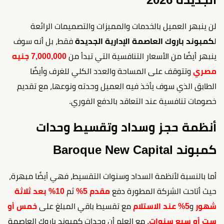
لن ينبهر العميل بالخدمات والمميزات والتصميمات الرائعة
ل
كمبوند باروك العاصمة الإدارية الجديدة
فقط، بل أنه سوف
ينبهر أيضًا من الأسعار التنافسية التي تبدأ من
7,000,000 جنيه
مصري
وتتوقف على المساحة والعدد الكلي للغرف وأيضًا
الطابق الذي سوف يأخذ فيه العميل وحدته ونوعها، مع تقديم
خصومات تنافسية عند التعاقد بالدفع الفوري.
أنظمة حجز وسداد وتقسيط وحدات
كمبوند Baroque New Capital
أما بالنسبة لأنظمة السداد وسنوات التقسيط، فهي أيضًا مبهرة،
حيث أتاحت الشركة المطورة دفع
مقدم 5%
ثم
10%
بعد
ثلاثة
شهور
و
5%
عند الاستلام
مع تقسيط باقي المبلغ على
خمس أو
ست أو سبع سنوات
. مع العلم أن وحدات كمبوند باروك العاصمة