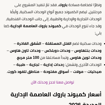
ونظرًا لضخامة مساحة
باروك
، فقد تمّ تنفيذ المشروع على
مرحلتين، ليضم الكمبوند جميع أنواع الوحدات السكنية، وأيضًا
الوحدات التجارية والإدارية والطبية، إلى جانب الوحدات الفندقية،
وقد جاء تنوع الوحدات في
كمبوند باروك العاصمة الإدارية
كما
يلي:
وحدات سكنية تضم
الفلل المستقلة
–
الشقق الفاخرة
–
وحدات بنتهاوس
–
وحدات دوبلكس
–
وحدات تاون هاوس
–
وحدات توين هاوس
، وتبدأ مساحتها من
100 متر مربع
.
الوحدات الأخرى وتشمل: و
حدات إدارية
–
تجارية
–
طبية
–
صيدليات
–
مولات
–
أسواق مفتوحة
–
مناطق للفود كورت
.
تواصل معنا لحجز وحدتك الآن
أسعار كمبوند باروك العاصمة الإدارية
الجديدة 2026