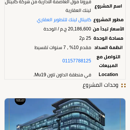
فيرونا مول العاصمة الادارية من شركة كابيتال
اسم المشروع
لينك العقارية
مطور المشروع
كابيتال لينك للتطوير العقاري
الأسعار تبدأ من
20,186,600
ج.م
/ الوحدة
مساحة الوحدة
25 م2
انظمة السداد
مقدم 10% , 7 سنوات تقسيط
التواصل مع
01157788125
المبيعات
Location
في منطقة الداون تاون Mu19.
وحدات المشروع