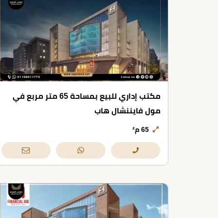
مكتب إداري للبيع بمساحة 65 متر مربع في
مول فايننشال هاب
65 م²