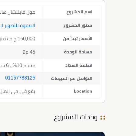
اسم المشروع
مول فايننشال هاب العاصمة الإ
مطور المشروع
الصفوة للتطوير ال
الأسعار تبدأ من
150,000
ج.م
/ متر
مساحة الوحدة
45 م2
انظمة السداد
مقدم 10% , 6 سنوات تقسيط
01157788125
التواصل مع المبيعات
Location
يقع في حي المال و
وحدات المشروع