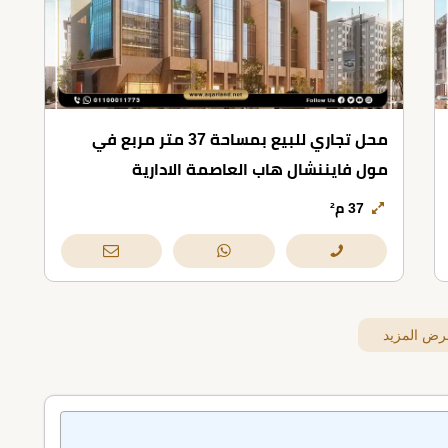
محل تجاري للبيع بمساحة 37 متر مربع في
مول فايننشال هاب العاصمة الادارية
37 م²
رض المزيد