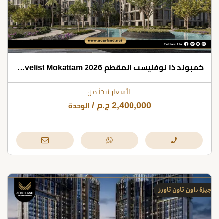
كمبوند ذا نوفليست المقطم 2026 The Novelist Mokattam
الأسعار تبدأ من
2,400,000
ج.م
/
الوحدة