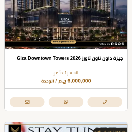
جيزة داون تاون تاورز 2026 Giza Downtown Towers
الأسعار تبدأ من
6,000,000
ج.م
/
الوحدة