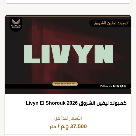
كمبوند ليفين الشروق Livyn El Shorouk 2026
الأسعار تبدأ من
37,500
ج.م
/
متر