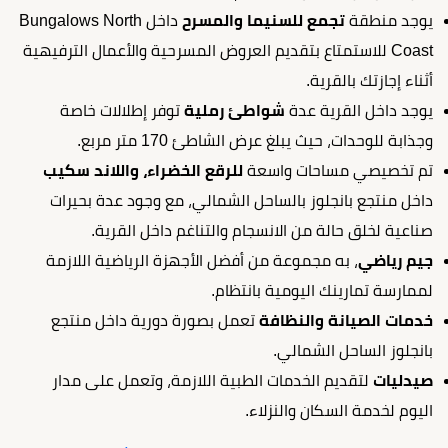
يوجد منطقة
تجمع للسنيما والمسرح
داخل Bungalows North
Coast للاستمتاع بتقديم العروض المسرحية والأعمال الترفيهية
أثناء إجازتك بالقرية.
يوجد داخل القرية عدة
شواطئ رملية
توفر إطلالات خاصة
وجذابة للوحدات، حيث يبلغ عرض الشاطئ 170 متر مربع.
تم تخصيصي مساحات واسعة
للرقع الخضراء، واللاند سكيب
داخل منتجع بانجلوز بالساحل الشمالي، مع وجود عدة بحيرات
صناعية لخلق حالة من الانسجام والتناغم داخل القرية.
جيم رياضي
، به مجموعة من أفضل الأجهزة الرياضية اللازمة
لممارسة تمارينك اليومية بانتظام.
خدمات الصيانة والنظافة
تعمل بصورة دورية داخل منتجع
بانجلوز الساحل الشمالي.
صيدليات
لتقديم الخدمات الطبية اللازمة، وتعمل على مدار
اليوم لخدمة السكان والنزلاء.