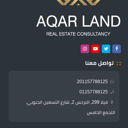
تواصل معنا
201157788125
01157788125
فيلا 299، النرجس 2، شارع التسعين الجنوبي،
التجمع الخامس