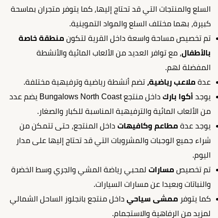
السلع والمنتجات التي قد تحتاج إليها، كما يتوفر متجران بماسحة
كبيرة، بهما مختلف السلع والمواد التموينية.
تم تخصيص مساحة واسعة داخل القرية لتكون
منطقة خاصة
بالأطفال
، مع توافر العديد من الألعاب المائية والأنشطة
المفضلة لهم.
عدة
ملاعب رياضية،
تضم أنشطة رياضية وترفيهية مختلفة.
يوجد
أكوا بارك
داخل منتجع Bungalows North Coast يضم عدد
من الألعاب المائية والترفيهية المناسبة للكبار والصغار.
يوجد عدة
مطاعم وكافيهات
داخل المنتجع، حتى تتمكن من
شراء جميع الوجبات والمشروبات التي قد تحتاج إليها على مدار
اليوم.
تم تخصيص
مسارات
لمحبي رياضة المشي والجري وسط الخضرة
والنباتات وبعيدا عن مسارات السيارات.
كما يتوفر
ممشى سياحي
داخل منتجع بانجلوز الساحل الشمالي
لمزيد من الرفاهية والاستجمام.