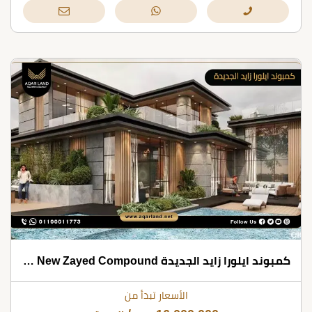
كمبوند ايلورا زايد الجديدة Elora New Zayed Compound شركة ارابيا للتطوير العقاري
الأسعار تبدأ من