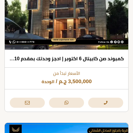
كمبوند صن كابيتال 6 اكتوبر | احجز وحدتك بمقدم 10% فقط
الأسعار تبدأ من
3,500,000
ج.م
/
الوحدة