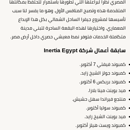
المصري نظرا لبراعتها التي تطورها باستمرار لتحتفظ بمكانتها
المتقدمة هذه وتصبح المنافس الأول. وهو ما يفسر لنا سبب
تأسيسها لمشروع جيفرا الساحل الشمالي بكل هذا الإبداع
المعماري. واختيارها لهذه البقعة الساحرة لتبني مدينة
متكاملة الخدمات فتوفر نمط معيشي حصري داخل أرض مصر.
سابقة أعمال شركة Inertia Egypt
كمبوند فيفتي 7 أكتوبر.
كمبوند جولز الشيخ زايد.
كمبوند بريكس 6 أكتوبر.
ميد بوينت مينا بلازا.
منتجع فيراندا سهل حشيش.
كمبوند سوليا أكتوبر.
ميد بوينت الشيخ زايد.
كمبوند ويست هيلز أكتوبر.