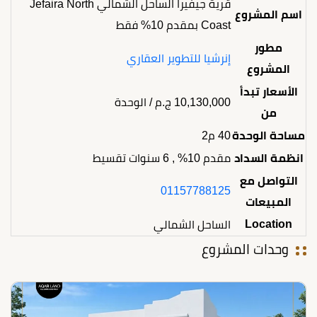
قرية جيفيرا الساحل الشمالي Jefaira North
اسم المشروع
Coast بمقدم 10% فقط
مطور
إنرشيا للتطوير العقاري
المشروع
الأسعار تبدأ
10,130,000
ج.م
/ الوحدة
من
مساحة الوحدة
40 م2
انظمة السداد
مقدم 10% , 6 سنوات تقسيط
التواصل مع
01157788125
المبيعات
Location
الساحل الشمالي
وحدات المشروع