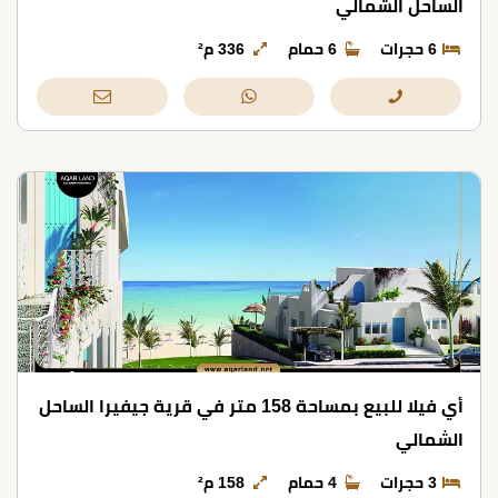
الساحل الشمالي
6 حجرات
6 حمام
336 م²
أي فيلا للبيع بمساحة 158 متر في قرية جيفيرا الساحل
الشمالي
3 حجرات
4 حمام
158 م²