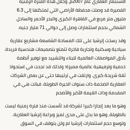
الاستثمار العقاري عام 2007م، وخلال هذه الفترة الزمنية
القصيرة قد وصلت محفظة الأراضي التي تمتكلها إلى 6.3
مليون متر مربع في القاهرة الكبرى والبحر الأحمر والساحل
الشمالي بحجم استثمارات وصل إلى حوالي 71 مليار جنيه.
وقد رسخت إنرشيا على تلك المساحة الشاسعة مشاريع عقارية
سياحية وسكنية وتجارية فاخرة تتمتع بتصميمات هندسية فريدة.
بأدق المواصفات العالمية للبناء والتشييد مع توفير أنظمة
خدمية وترفيهية عالمية مميزة؛ ولذلك قد نجحت في استحواذ
ثقة شريحة كبرى. وارتقت في ترتيبها حتى عن بعض الشركات
العقارية الضخمة ذات سنوات الخبرة الطويلة. فباتت هي في
المقدمة وذات القيمة الأكبر والأضخم
وهو ما يعد إنجازا كبيرا لشركة قد تأسست منذ فترة زمنية ليست
بالطويلة، وهو ما يدل على مدى تميز وبراعة إنرشيا العقارية.
وتوسع حجم استثمارات إنرشيا لم ولن يتوقف في السوق