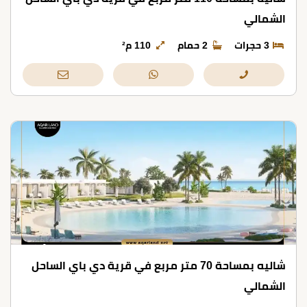
الشمالي
3 حجرات
2 حمام
110 م²
شاليه بمساحة 70 متر مربع في قرية دي باي الساحل
الشمالي