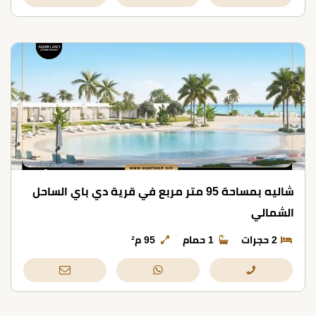
شاليه بمساحة 95 متر مربع في قرية دي باي الساحل
الشمالي
2 حجرات
1 حمام
95 م²