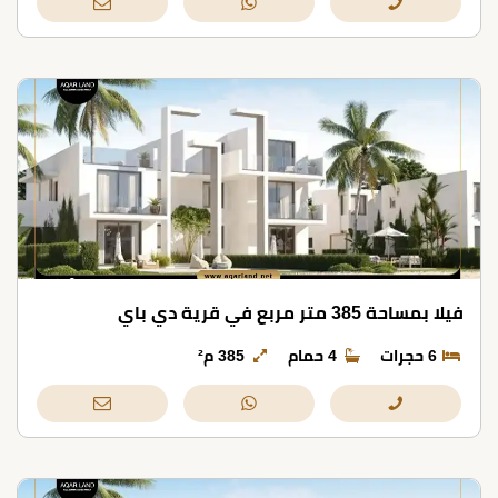
فيلا بمساحة 385 متر مربع في قرية دي باي
6 حجرات
4 حمام
385 م²