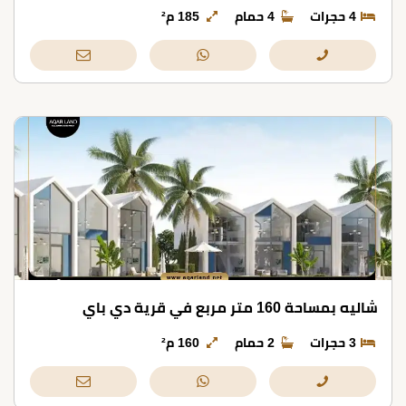
4 حجرات
4 حمام
185 م²
شاليه بمساحة 160 متر مربع في قرية دي باي
3 حجرات
2 حمام
160 م²