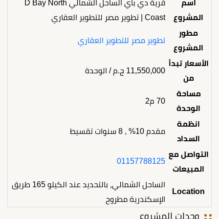
اسم
قرية دي باي الساحل الشمالي D Bay North
المشروع
Coast | تطوير مصر للتطوير العقاري
مطور
تطوير مصر للتطوير العقاري
المشروع
الأسعار تبدأ
11,550,000
ج.م
/ الوحدة
من
مساحة
70 م2
الوحدة
انظمة
مقدم 10% , 8 سنوات تقسيط
السداد
التواصل مع
01157788125
المبيعات
الساحل الشمالي، بالتحديد عند الكيلو 165 طريق
Location
الإسكندرية مطروح
وحدات المشروع