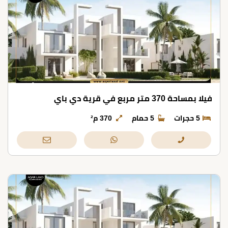
فيلا بمساحة 370 متر مربع في قرية دي باي
5 حجرات
5 حمام
370 م²