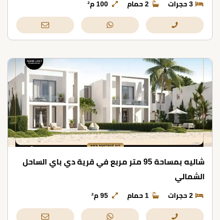
3 حجرات
2 حمام
100 م²
شاليه بمساحة 95 متر مربع في قرية دي باي الساحل
الشمالي
2 حجرات
1 حمام
95 م²