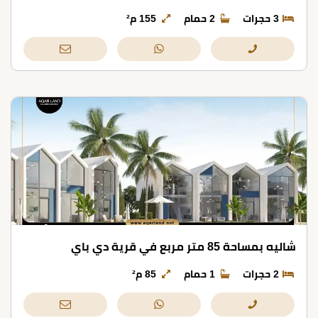
3 حجرات
2 حمام
155 م²
شاليه بمساحة 85 متر مربع في قرية دي باي
2 حجرات
1 حمام
85 م²