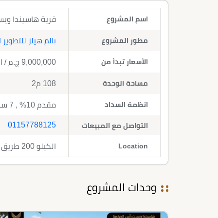
اسم المشروع
قرية هاسيندا ويست رأس الحكم
مطور المشروع
بالم هيلز للتطوير 
الأسعار تبدأ من
9,000,000
ج.م
/ ا
مساحة الوحدة
108 م2
انظمة السداد
مقدم 10% , 7 سنوات تقسيط
01157788125
التواصل مع المبيعات
Location
الكيلو 200 طريق إسكندرية مطروح
وحدات المشروع