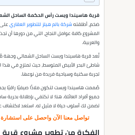
قرية هاسيندا ويست رأس الحكمة الساحل الشمالي da West North Coast
ضخم، أطلقته
شركة بالم هيلز للتطوير العقاري
على س
المشروع كافة عوامل النجاح، التي من دورها أن تجذ
والعربية.
تُعد قرية هاسيندا ويست الساحل الشمالي وجهة م
شاطئ البحر الأبيض المتوسط، حيث تمتزج في هذا ال
تجربة سكنية وسياحية فريدة من نوعها.
صُممت هاسيندا ويست لتكون ملاذًا صيفيًا راقيًا يج
جميع أفراد العائلة. هنا؛ لا تكتفي بإطلالة بحرية س
تضمن لك أسلوب حياة لا مثيل له. استعد لاكتشاف ع
تواصل معنا الآن واحصل على استشارة عق
الفكرة من تطوير مشروع قرية 