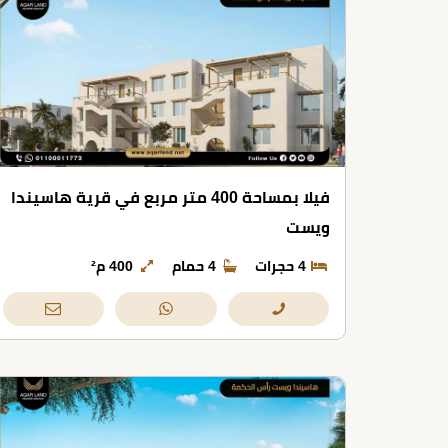
فيلا بمساحة 400 متر مربع في قرية هاسيندا
ويست
4 حجرات
4 حمام
400 م²