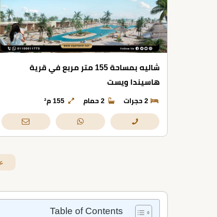
شاليه بمساحة 155 متر مربع في قرية
هاسيندا ويست
2 حجرات
2 حمام
155 م²
ع
Table of Contents