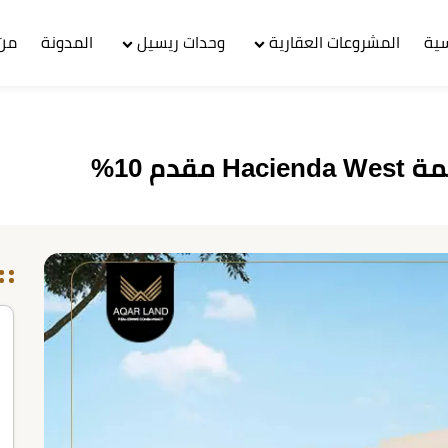
سية
المشروعات العقارية
وحدات ريسيل
المدونة
من 
م 10%