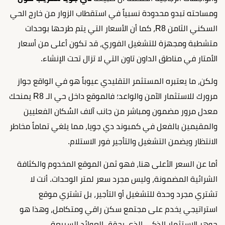
ومساحته تبدو محدودة نسبياً في استقطاب الزوار من خارج الحي
السكني الثامن R8، كما أن الأسعار التي يتم طرحها بوحدات
متشطبة ومجهزة للتشغيل الفوري، قد تكون أعلى من أسعار
الأمتار في مناطق الداون تاون التي لا تزال تحت الإنشاء.
ولكن، ما يعتبره المستثمر التقليدي عيوباً هو في الواقع جواز
مرورك للاستثمار الآمن والواعد؛ فالموقع داخل حي الـ R8 يمنحك
معدل مرور مضمون ومباشر من جانب آلاف السُكان الفعليين
والمقيمين بالفعل في كمبوند دي جويا، مما يلغي تماماً مخاطر
الانتظار ويضمن التشغيل والتأجير فور الاستلام.
أما عن السعر الأعلى هنا، فهو ثمن الموقع المخدوم والكثافة
الشرائية المضمونة، وليس مجرد سعر لمتر الوحدات. أنت لا
تشتري مجرد وحدة للتشغيل أو التأجير، بل تشتري موقع
استراتيجي يخدم على مجتمع سكن راقي ومتكامل، وهذا هو
جوهر الاستثمار الذكي الذي يحقق العوائد السريعة.