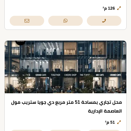
126 م²
محل تجاري بمساحة 51 متر مربع دي جويا ستريب مول
العاصمة الإدارية
51 م²