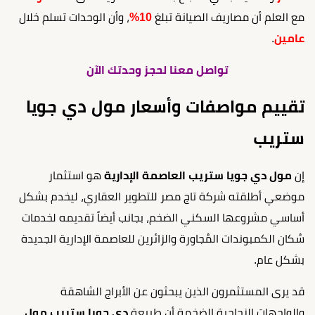
مع العلم أن مصاريف الصيانة تبلغ
10%
، وأن الوحدات تسلم خلال
عامين
.
تواصل معنا لحجز وحدتك الآن
تقييم مواصفات وأسعار مول دي جويا
ستريب
إن
مول دي جويا ستريب العاصمة الإدارية
هو استثمار
موضعي أطلقته شركة تاج مصر للتطوير العقاري، ليخدم بشكل
أساسي مشروعها السكني الضخم، بجانب أيضاً تقديمه لخدمات
سُكان الكمبوندات المُجاورة والزائرين للعاصمة الإدارية الجديدة
بشكل عام.
قد يرى المستثمرون الذين يبحثون عن الأبراج الشاهقة
والواجهات الزجاجية الضخمة أن طبيعة
دي جويا ستريب مول