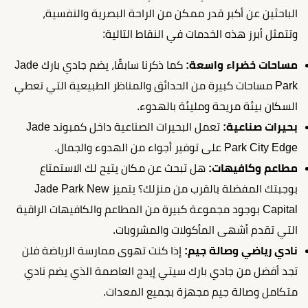
الباحثين عن أكبر قدر ممكن من الراحة البصرية والنفسية،
وتتمثل أبرز هذه الخدمات في النقاط التالية:
مساحات خضراء واسعة:
كما ذكرنا سابقًا، يضم جادي بارك Jade
Park مساحات كبيرة من الحدائق والمناظر الطبيعية التي تعطي
السكان بيئة مريحة ومليئة بالهدوء.
بحيرات صناعية:
تعمل البحيرات الصناعية داخل كمبوند Jade
Park City Edge على توفير أجواء من الهدوء والجمال.
مطاعم وكافيهات:
هل تبحث عن مكان يتيح لك الاستمتاع
بوجبتك المفضلة بالقرب من منزلك؟ يتميز Jade Park New
Capital بوجود مجموعة كبيرة من المطاعم والكافيهات الراقية
التي تقدم أشهى المأكولات والمشروبات.
نادي رياضي وصالة جيم:
إذا كنت تهوى ممارسة الرياضة فلن
تجد أفضل من جادي بارك سيتي إيدج العاصمة الذي يضم نادي
متكامل وصالة جيم مجهزة بجميع المعدات.