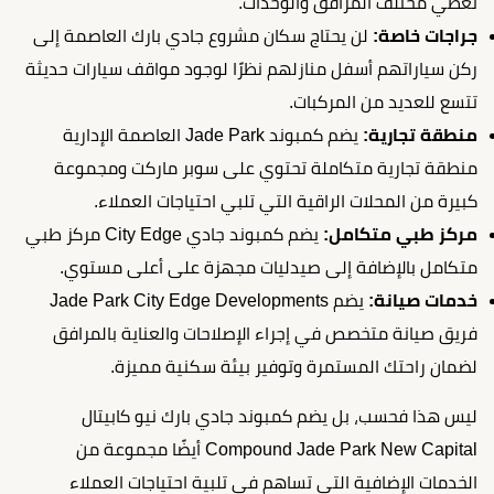
تغطي مختلف المرافق والوحدات.
جراجات خاصة:
لن يحتاج سكان مشروع جادي بارك العاصمة إلى
ركن سياراتهم أسفل منازلهم نظرًا لوجود مواقف سيارات حديثة
تتسع للعديد من المركبات.
منطقة تجارية:
يضم كمبوند Jade Park العاصمة الإدارية
منطقة تجارية متكاملة تحتوي على سوبر ماركت ومجموعة
كبيرة من المحلات الراقية التي تلبي احتياجات العملاء.
مركز طبي متكامل:
يضم كمبوند جادي City Edge مركز طبي
متكامل بالإضافة إلى صيدليات مجهزة على أعلى مستوي.
خدمات صيانة:
يضم Jade Park City Edge Developments
فريق صيانة متخصص في إجراء الإصلاحات والعناية بالمرافق
لضمان راحتك المستمرة وتوفير بيئة سكنية مميزة.
ليس هذا فحسب، بل يضم كمبوند جادي بارك نيو كابيتال
Compound Jade Park New Capital أيضًا مجموعة من
الخدمات الإضافية التي تساهم في تلبية احتياجات العملاء