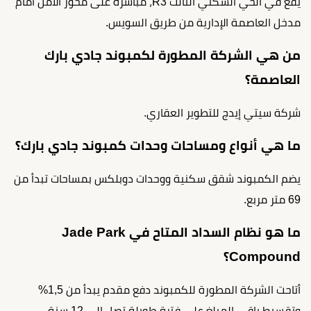
يقع في الحي السكني الثالث R3، مباشرة على محور الأمل أمام
مدخل العاصمة الإدارية من طريق السويس.
من هي الشركة المطورة لكمبوند جادي بارك
العاصمة؟
شركة سيتي إيدج للتطوير العقاري.
ما هي أنواع ومساحات وحدات كمبوند جادي بارك؟
يضم الكمبوند شقق سكنية ووحدات دوبلكس بمساحات تبدأ من
69 متر مربع.
ما هو نظام السداد المتاح في Jade Park
Compound؟
أتاحت الشركة المطورة للكمبوند دفع مقدم يبدأ من 1,5%
وتقسيط باقي المبلغ على فترة طويلة تصل إلى 12 سنة.