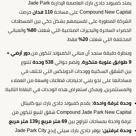
يمتد كمبوند جادي بارك العاصمة الإدارية Jade Park
Compound New Capital على مساحة
110 فدان
حرصت
الشركة المطورة على تقسيمهم بشكل ذكي بين المسطحات
الخضراء الساحرة والبحيرات الصناعية التي شغلت
80%
والمباني
المختلفة التي شغلت
20%
فقط.
وبنظرة دقيقة سنجد أن مباني الكمبوند تتكون من
دور أرضي +
9 طوابق علوية متكررة
، وتضم حوالي
538 وحدة
تتنوع
بين الشقق السكنية ووحدات الدوبلكس التي تختلف في
مساحاتها على نحو يلبي احتياجات قطاعات واسعة من العملاء
والمستثمرين، ويمكن استعراض هذه الوحدات في النقاط التالية:
وحدة غرفة واحدة:
يقدم كمبوند جادي بارك نيو كابيتال
Compound Jade Park New Capital شقق للبيع تتكون من
غرفة واحدة بمساحات تتراوح بين
69 متر مربع
و
139 متر مربع
.
وحدة غرفتين:
يوفر جادي بارك سيتي إيدج Jade Park City