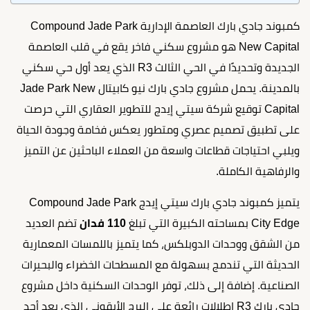
كمبوند جادي بارك العاصمة الإدارية Compound Jade Park
New Capital هو مشروع سكني فاخر يقع في قلب العاصمة
الجديدة وتحديدًا في الحي الثالث R3 الذي يعد أول حي سكني
بالمدينة. يحمل مشروع جادي بارك نيو كابيتال Jade Park New
Capital توقيع شركة سيتي إيدج للتطوير العقاري التي حرصت
على تطبيق تصميم عصري ومتطور يعكس فخامة وجودة الحياة
ويلبي احتياجات قطاعات واسعة من العملاء الباحثين عن التميز
والرفاهية الكاملة.
يتميز كمبوند جادي بارك سيتي إيدج Compound Jade Park
City Edge بمساحته الكبيرة التي تبلغ
110 فدان
تضم العديد
من الشقق ووحدات الدوبلكس، كما يتميز باللمسات المعمارية
الحديثة التي تندمج بسهولة مع المسطحات الخضراء والبحيرات
الصناعية. إضافة إلى ذلك، توفر الوحدات السكنية داخل مشروع
جادي بارك R3 إطلالات رائعة على البرج الأيقوني الذي يعد أحد