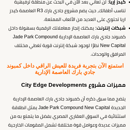
كيدز إريا:
لن تعاني بعد الآن في البحث عن منطقة ترفيهية
تناسب أطفالك، حيث يضم مشروع جادي بارك R3 العاصمة كيدز
اريا تحتوي على العديد من الألعاب الممتعة.
شبكات إنترنت:
يمكنك إنجاز معاملاتك الرقمية بسهولة داخل
كمبوند جادي بارك العاصمة الإدارية Jade Park Compound
New Capital نظرًا لوجود شبكة إنترنت قوية تغطي مختلف
المرافق والوحدات.
استمتع الآن بتجربة فريدة للعيش الراقي داخل كمبوند
جادي بارك العاصمة الإدارية
مميزات مشروع City Edge Developments
يتضح مما سبق ذكره أن كمبوند جادي بارك العاصمة الإدارية
الجديدة Jade Park Compound New Capital يمثل انطلاقة
استثنائية في السوق العقاري المصري بفضل ما يتمتع به من
مميزات عديدة وعوامل قوة مختلفة تشمل المقومات الخارجية