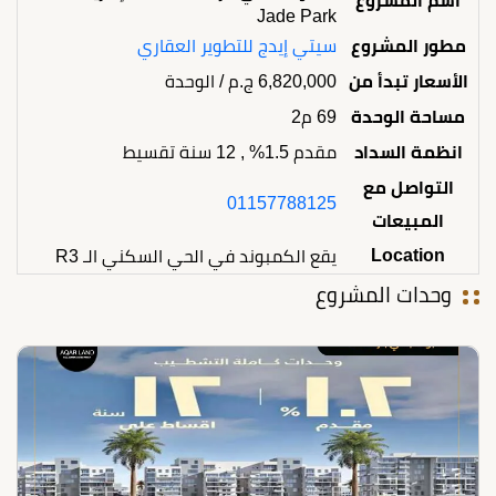
اسم المشروع
Jade Park
مطور المشروع
سيتي إيدج للتطوير العقاري
الأسعار تبدأ من
6,820,000
ج.م
/ الوحدة
مساحة الوحدة
69 م2
انظمة السداد
مقدم 1.5% , 12 سنة تقسيط
التواصل مع
01157788125
المبيعات
Location
يقع الكمبوند في الحي السكني الـ R3
وحدات المشروع