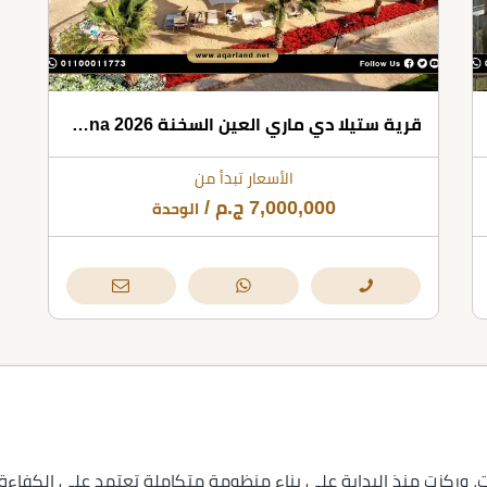
قرية ستيلا دي ماري العين السخنة 2026 Stella Di Mare Al Ain Sokhna
الأسعار تبدأ من
7,000,000
ج.م
/
الوحدة
كة رفكو للتطوير العقاري قبل 10 سنوات، وركزت منذ البداية على بناء منظومة متكاملة تعت