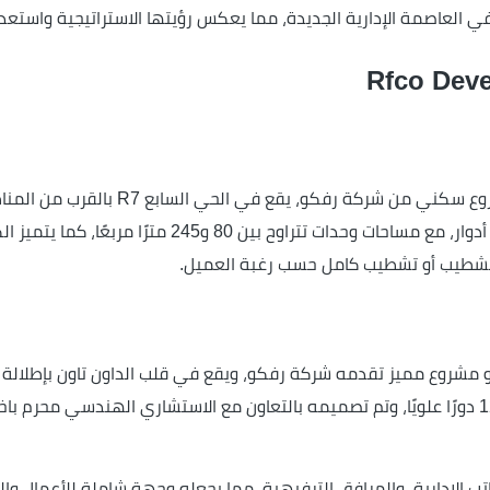
في العاصمة الإدارية الجديدة، مما يعكس رؤيتها الاستراتيجية واستعد
ويضم 32 عمارة، كل منها مكونة من دور أرضي و7 أدوار، م
و مشروع مميز تقدمه شركة رفكو، ويقع في قلب الداون تاون بإطلالة ر
 الإدارية، والمرافق الترفيهية، مما يجعله وجهة شاملة للأعمال والت