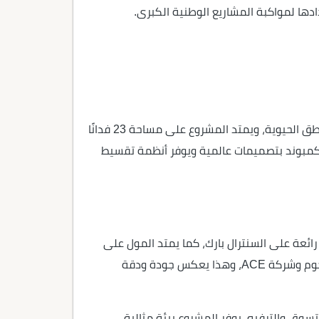
ادها لمواكبة المشاريع الوطنية الكبرى.
كمبوند الموندو بالعاصمة الإدارية الجديدة هو مشروع سكني من شركة رفكو، يقع في الحي السابع R7 بالقرب من المناطق الحيوية، ويمتد المشروع على مساحة 23 فدانًا
ع مساحات وحدات تتراوح بين 80 و245 مترًا مربعًا، كما يتميز الكمبوند بتصميمات عالمية ويوفر أنظمة تقسيط
ائعة على السنترال بارك، كما يمتد المول على
مساحة 5,200 متر مربع ويتكون من طابق أرضي و12 دورًا علويًا، وتم تصميمه بالتعاون مع الاستشاري الهندسي محرم باخوم وشركة ACE، وهذا يعكس جودة ودقة
سوق والترفيه، يوفر المشروع بيئة مثالية