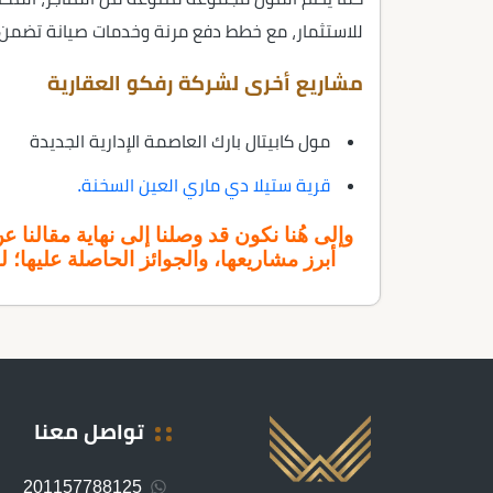
للاستثمار، مع خطط دفع مرنة وخدمات صيانة تضمن تج
مشاريع أخرى لشركة رفكو العقارية
مول كابيتال بارك العاصمة الإدارية الجديدة
قرية ستيلا دي ماري العين السخنة.
وإلى هُنا نكون قد وصلنا إلى نهاية مقال
أبرز مشاريعها، والجوائز الحاصلة عليها؛ 
تواصل معنا
201157788125