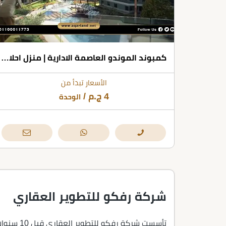
كمبوند الموندو العاصمة الادارية | منزل احلامك بمقدم 10% فقط
الأسعار تبدأ من
4
ج.م
/
الوحدة
شركة رفكو للتطوير العقاري
تأسست شر