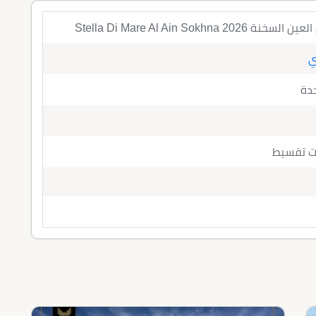
Stella Di Mare Al Ain Sokhn
ي
حدة