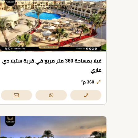
فيلا بمساحة 360 متر مربع في قرية ستيلا دي
ماري
360 م²