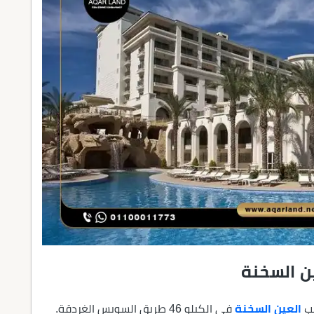
ن السخنة
لب
العين السخنة
في الكيلو 46 طريق السويس الغردقة.