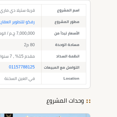
اسم المشروع
قرية ستيلا دي ماري العين السخنة 2026 a
مطور المشروع
رفكو للتطوير العقار
الأسعار تبدأ من
7,000,000
ج.م
/ الو
مساحة الوحدة
80 م2
انظمة السداد
مقدم 15% , 7 سنوات تقسيط
01157788125
التواصل مع المبيعات
Location
في العين السخنة
وحدات المشروع