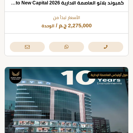
كمبوند بلاتو العاصمة الادارية Plato New Capital 2026
الأسعار تبدأ من
2,275,000
ج.م
/
الوحدة