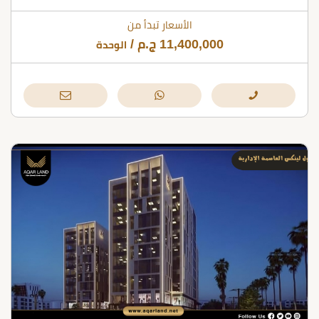
الأسعار تبدأ من
11,400,000
ج.م
/
الوحدة