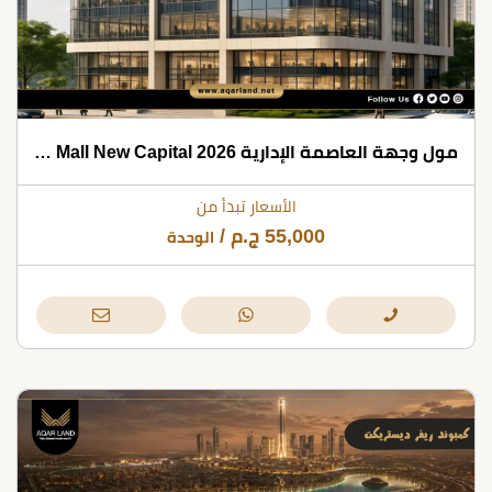
مول وجهة العاصمة الإدارية 2026 Wujha Mall New Capital
الأسعار تبدأ من
55,000
ج.م
/
الوحدة