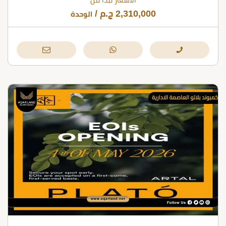
الأسعار تبدأ من
2,310,000
ج.م
/
الوحدة