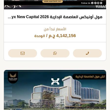
مول أونيكس العاصمة الإدارية Onyx New Capital 2026
الأسعار تبدأ من
4,142,156
ج.م
/
الوحدة