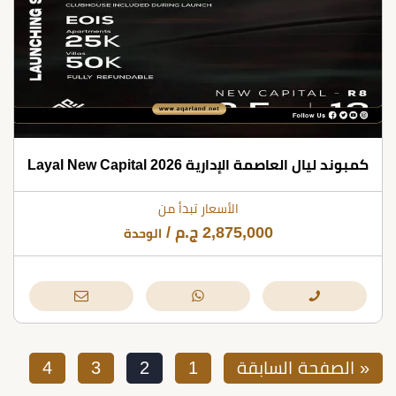
كمبوند ليال العاصمة الإدارية Layal New Capital 2026
الأسعار تبدأ من
2,875,000
ج.م
/
الوحدة
« الصفحة السابقة
1
2
3
4