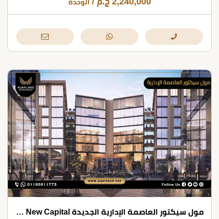
2,240,000
ج.م
/
الوحدة
مول سيكتور العاصمة الإدارية الجديدة Mall Sector New Capital شركة موداد للتطوير العقاري