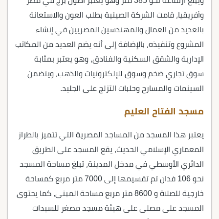
ويبلغ ارتفاعه نحو 385 متر وهو يعتبر أطول برج في مصر
وأفريقيا، قامت الشركة الصينية بطلب العون والاستعانة
بالعديد من العمال والمهندسين المصريين في إنشاء
المشروع وتنفيذه، بالإضافة إلى أنه يضم العديد من المكاتب
الإدارية والشقق السكنية والفنادق، وهو يعتبر بمثابة
سوق تجاري ضخم وسوق للإلكترونيات والذهب، ويتضمن
السينمات والمسارح وحلبات التزلج على الجليد.
مسجد الفتاح العليم
يعتبر هذا المسجد من المساجد المصرية التي تتميز بالطراز
المعماري الإسلامي الحديث، يقع المسجد على الطريق
الدائري الأوسطي في مدخل المدينة، تبلغ مساحة المسجد
نحو 106 فدان تم تقسيمها إلى 7000 متر مربع كمساحة
خارجية للصلاة و 8600 متر مربع مساحة المبنى، كما يحتوى
المسجد على مصلى على هيئة مسجد مصغر للسيدات