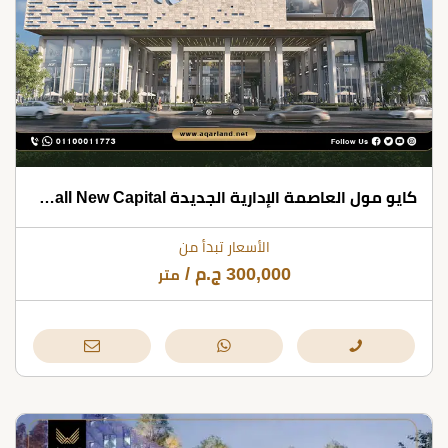
كايو مول العاصمة الإدارية الجديدة Cayo Mall New Capital شركة كونتاكت للتطوير العقاري
الأسعار تبدأ من
300,000
ج.م
/
متر