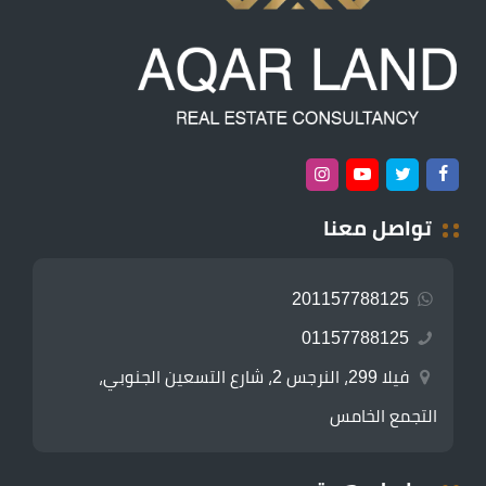
تواصل معنا
201157788125
01157788125
فيلا 299، النرجس 2، شارع التسعين الجنوبي،
التجمع الخامس