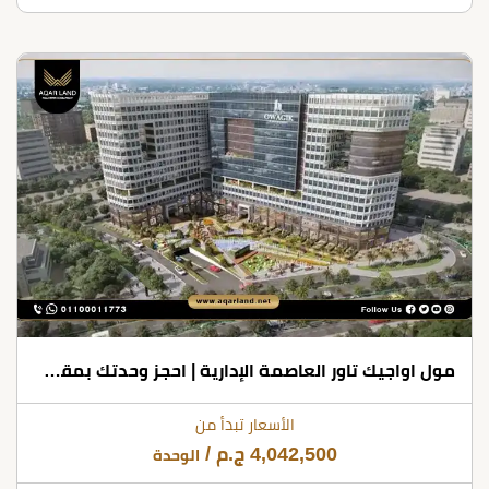
مول اواجيك تاور العاصمة الإدارية | احجز وحدتك بمقدم 10% فقط
الأسعار تبدأ من
4,042,500
ج.م
/
الوحدة