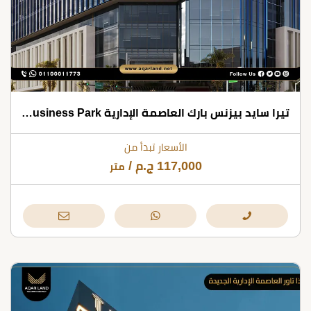
تيرا سايد بيزنس بارك العاصمة الإدارية Terraside Business Park بمقدم 10%
الأسعار تبدأ من
117,000
ج.م
/
متر