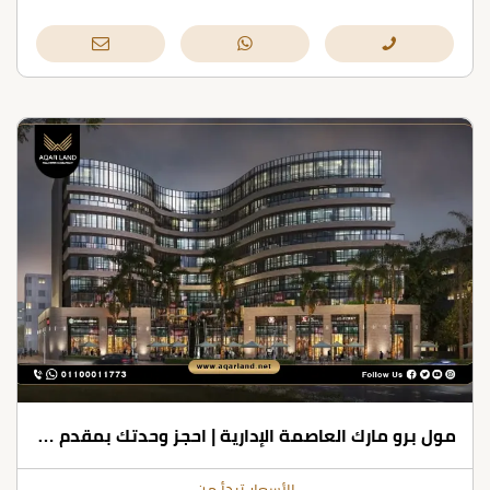
مول برو مارك العاصمة الإدارية | احجز وحدتك بمقدم 10% فقط