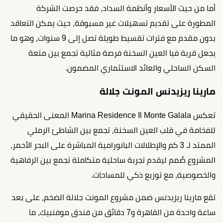
أما من حيث الأسعار وأنظمة السداد، فقد حرصت الشركة
المطورة على تقديم تسهيلات غير مسبوقة، حيث يمكن التعاقد
بدون مقدم مع فترات تقسيط طويلة تصل إلى 9 سنوات، وهو ما
يجعل قرية فيا العين السخنة فرصة مثالية تجمع بين متعة
السكن الساحلي والعائد الاستثماري المضمون.
مارينا ريزيدنس المونت جلالة
تعكس Marina Residence Il Monte Galala المعنى الحقيقي
للفخامة في قلب العين السخنة، تجمع بين الشاطئ الرملي
الممتد لـ 3 كم والإطلالات البانورامية المباشرة على البحر الأحمر،
المشروع صُمم ليقدم تجربة ساحلية متكاملة تجمع بين الرفاهية
والخصوصية، مع توزيع ذكي للمساحات.
تقع مارينا ريزيدنس ضمن مشروع المونت جلالة الضخم، على بعد
ساعة واحدة من القاهرة و7 دقائق من فندق موفنبيك، ما