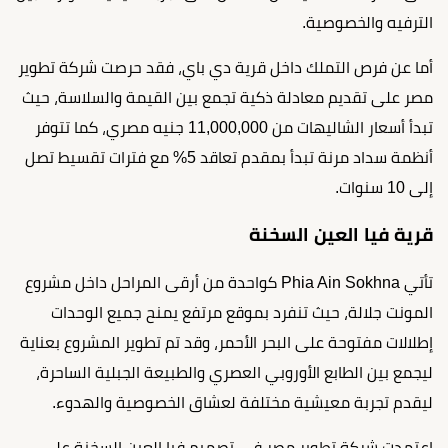
الترفيه والخصوصية.
أما عن فرص التملك داخل قرية دي باي، فقد حرصت شركة تطوير
مصر على تقديم معادلة ذكية تجمع بين القيمة والسلاسة، حيث
تبدأ أسعار الشاليهات من 11,000,000 جنيه مصري، كما تتوفر
أنظمة سداد مرنة تبدأ بمقدم تعاقد 5% مع فترات تقسيط تصل
إلى 10 سنوات.
قرية فيا العين السخنة
تأتي Phia Ain Sokhna كواحدة من أرقى المراحل داخل مشروع
المونت جلالة، حيث تنفرد بموقع مرتفع يمنح جميع الوحدات
إطلالات مفتوحة على البحر الأحمر، وقد تم تطوير المشروع بعناية
ليجمع بين الطابع الأوروبي العصري والطبيعة الجبلية الساحرة،
ليقدم تجربة معيشية مختلفة لعشاق الخصوصية والهدوء.
اعتمدت شركة تطوير مصر في تصميم فيا العين السخنة على