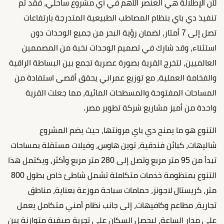
لأن الإطلالة هي العنصر الأهم في أي مشروع ساحلي، فقد تم
تنفيذ دي باي بنظام المصاطب الطبيعية المتدرجة بارتفاعات
تصل إلى 7 أمتار، لضمان رؤية البحر من جميع الوحدات دون
استثناء، وقد شارك في تصميم الوحدات نخبة من المصممين
العالميين، لتخرج القرية بصورة عصرية تجمع بين البساطة الراقية
والفخامة العملية، مع توزيع عمراني يحقق أقصى استفادة من
المساحات المفتوحة والمسطحات المائية، مما جعلت القرية
واحدة من أميز مشاريع شركة تطوير مصر.
التنوع هو ما يمنح دي باي مرونتها، حيث يضم المشروع
شاليهات، كبائن فندقية، توين هاوس، وفيلات مستقلة بمساحات
تبدأ من 95 متر مربع وتصل إلى 280 متر مربع وأكثر، ويكتمل هذا
التنوع بمنظومة خدمات متكاملة تشمل شاطئ خاص بطول 800
متر، كريستال لاجونز، حمامات سباحة موزعة بعناية، مناطق
تجارية، مطاعم وكافيهات، إلى جانب نظام أمني متكامل يعمل
على مدار الساعة، ليحصل السكان على تجربة صيفية متوازنة بين