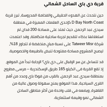
قرية دي باي الساحل الشمالي
حين نتحدث عن الهدوء الحقيقي والفخامة المدروسة، تبرز قرية
D Bay North Coast كإحدى العلامات المميزة في منطقة
سيدي عبد الرحمن، حيث تمتد على مساحة 200 فدان تم
استغلالها بذكاء لتقديم تجربة ساحلية متكاملة، وقد اعتمدت
شركة Tatweer Misr على نسبة مبانٍ منخفضة لا تتجاوز 18%،
ليصبح المشروع مساحة مفتوحة تنبض بالطبيعة والخصوصية.
قد تتساءل عن سر الإقبال على دي باي؟ الإجابة تبدأ من الموقع،
إذ تقع القرية فى الكيلو 165 طريق الإسكندرية – مرسى مطروح
بمنطقة سيدي عبد الرحمن، بالقرب من فوكا باي وعدد من أهم
القرى السياحية، هذا الموقع يمنح سهولة وصول عالية من
القاهرة، ويضعه في قلب واحدة من أكثر مناطق الساحل
الشمالي نمو وقيمة استثمارية.