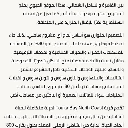
بين القاهرة والساحل الشمالي، هذا الموقع الحيوي يمنح
المشروع سهولة وصول استثنائية، كما يعزز من قيمته
الاستثمارية نظرًا للإقبال المتزايد على المنطقة.
التصميم المتوازن هو أساس نجاح أي مشروع ساحلي، لذلك جاء
تخطيط فوكا باي معتمدًا على تخصيص نحو 80% من المساحة
للمسطحات الخضراء والبحيرات الصناعية والخدمات الترفيهية،
مقابل نسبة بنائية منخفضة تمنح السكان شعورًا بالخصوصية
والاتساع، وتتنوع الوحدات السكنية داخل المشروع لتشمل
الشاليهات والبنتهاوس والتاون هاوس والتوين هاوس والفيلات
المستقلة، بمساحات تبدأ من 80 متر مربع، لتناسب مختلف
الاحتياجات سواء للعائلات الصغيرة أو الباحثين عن مساحات أكبر.
تقدم قرية Fouka Bay North Coast تجربة متكاملة للحياة
الساحلية من خلال مجموعة كبيرة من الخدمات التي تلبي مختلف
أنماط الحياة، بداية من الشاطئ الرملي الممتد بطول يقارب 800