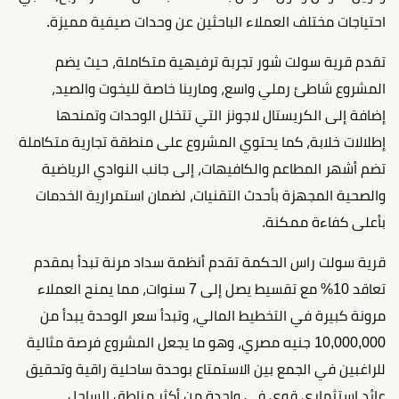
احتياجات مختلف العملاء الباحثين عن وحدات صيفية مميزة.
تقدم قرية سولت شور تجربة ترفيهية متكاملة، حيث يضم
المشروع شاطئ رملي واسع، ومارينا خاصة لليخوت والصيد،
إضافة إلى الكريستال لاجونز التي تتخلل الوحدات وتمنحها
إطلالات خلابة، كما يحتوي المشروع على منطقة تجارية متكاملة
تضم أشهر المطاعم والكافيهات، إلى جانب النوادي الرياضية
والصحية المجهزة بأحدث التقنيات، لضمان استمرارية الخدمات
بأعلى كفاءة ممكنة.
قرية سولت راس الحكمة تقدم أنظمة سداد مرنة تبدأ بمقدم
تعاقد 10% مع تقسيط يصل إلى 7 سنوات، مما يمنح العملاء
مرونة كبيرة في التخطيط المالي، وتبدأ سعر الوحدة يبدأ من
10,000,000 جنيه مصري، وهو ما يجعل المشروع فرصة مثالية
للراغبين في الجمع بين الاستمتاع بوحدة ساحلية راقية وتحقيق
عائد استثماري قوي في واحدة من أكثر مناطق الساحل