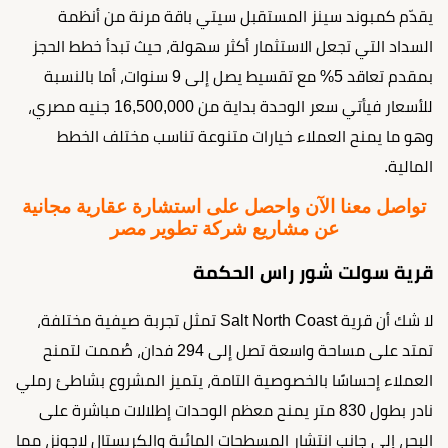
يقدّم كمبوند سينز المستقبل سيتي باقة مرنة من أنظمة
السداد التي تجعل الاستثمار أكثر سهولة، حيث تبدأ خطط الحجز
بمقدم تعاقد 5% مع تقسيط يصل إلى 9 سنوات، أما بالنسبة
للأسعار فيأتي سعر الوحدة بداية من 16,500,000 جنيه مصري،
وهو ما يمنح العملاء خيارات متنوعة تناسب مختلف الخطط
المالية.
تواصل معنا الآن واحصل على استشارة عقارية مجانية
عن مشاريع شركة تطوير مصر
قرية سولت شور راس الحكمة
لا شك أن قرية Salt North Coast تمثل تجربة صيفية مختلفة،
تمتد على مساحة واسعة تصل إلى 294 فدان، صُممت لتمنح
العملاء إحساسًا بالخصوصية التامة، يتميز المشروع بشاطئ رملي
نادر بطول 830 متر يمنح معظم الوحدات إطلالات مباشرة على
البحر، إلى جانب انتشار المسطحات المائية والكريستال لاجونز، مما