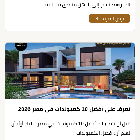
المتوسط تقفز إلى الذهن مناطق مختلفة
عرض المزيد
تعرف على أﻓﻀﻞ 10 ﻛﻤﺒﻮﻧﺪات ﻓﻲ ﻣﺼﺮ 2026
قبل أن نقدم لك أﻓﻀﻞ 10 ﻛﻤﺒﻮﻧﺪات ﻓﻲ ﻣﺼﺮ، عليك أولًا أن
تعلم أنّ؛ أفضل الكمبوندات