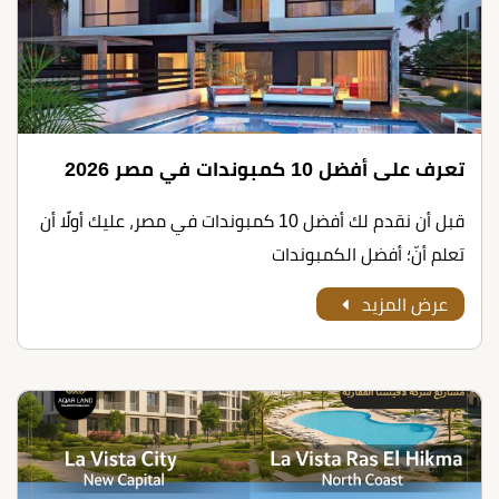
تعرف على أﻓﻀﻞ 10 ﻛﻤﺒﻮﻧﺪات ﻓﻲ ﻣﺼﺮ 2026
قبل أن نقدم لك أﻓﻀﻞ 10 ﻛﻤﺒﻮﻧﺪات ﻓﻲ ﻣﺼﺮ، عليك أولًا أن
تعلم أنّ؛ أفضل الكمبوندات
عرض المزيد