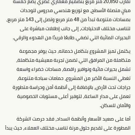
تقارب 20,850 متر مربع بتصميم معماري عصري يضم خمسة
مبانٍ متصلة الأسطح، مع توزيع هندسي مدروس للوحدات
بمساحات متنوعة تبدأ من 48 متر مربع وتصل إلى 143 متر مربع،
لتناسب مختلف الاحتياجات، إلى جانب إطلالات مباشرة على
البحيرات المائية التي تضفي طابعًا فريدًا من الهدوء والرقي.
يكتمل تميز المشروع بتكامل خدماته، حيث يوفر مجموعة
متكاملة من المرافق التي تضمن تجربة معيشية متكاملة،
تشمل بحيرات مائية ونوافير راقصة، مساحات خضراء واسعة
تغطي النسبة الأكبر من المشروع، حمامات سباحة متنوعة،
جراجات تحت الأرض، بالإضافة إلى أنظمة أمن وحراسة متطورة
تعمل على مدار الساعة، لتوفير أعلى مستويات الخصوصية
والأمان للسكان.
أما على صعيد الأسعار وأنظمة السداد، فقد حرصت الشركة
المطورة على تقديم حلول مرنة تناسب مختلف العملاء، حيث يبدأ