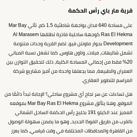
قرية مار باي رأس الحكمة
على مساحة 640 فدان بواجهة شاطئية 1.5 كم، تأتي Mar Bay
Ras El Hekma كوجهة ساحلية فاخرة تطلقها Al Marasem
Development بجوار ماونتن فيو، تضم القرية وحدات متنوعة
تشمل شاليهات، فيلات، وتاون هاوس، كما تشغل نسبة المباني
20% فقط من إجمالي المساحة الكلية، ذلك لتحقيق التوازن بين
العمران والطبيعة، مما يجعلها واحدة من أميز مشاريع شركة
المراسم للتطوير العقاري.
هل تساءلت عن سر نجاح أي مشروع ساحلي؟ الإجابة تبدأ دائمًا من
الموقع، وهنا يتألق مشروع Mar Bay Ras El Hekma بموقعه
المميز عند الكيلو 191 بخليج رأس الحكمة الساحل الشمالي
بالقرب من طريق الفوكا الجديد، وهو ما يضمن سهولة الوصول
من القاهرة والمحافظات المختلفة في وقت قياسي، كما يعزز