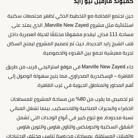
كمبوند مارفيل نيو زايد
حين تجتمع الفخامة مع التخطيط الذكي تظهر مجتمعات سكنية
استثنائية مثل مشروع Marville New Zayed، الذي يمتد على
مساحة 111 فدان، ليقدم مفهومًا مختلفًا للحياة العصرية داخل
قلب الشيخ زايد الجديدة، حيث تم تصميم المشروع ليمنح السكان
تجربة معيشية تجمع بين الهدوء والخصوصية.
جاء Marville New Zayed في موقع استراتيجي قريب من طريق
القاهرة – الإسكندرية الصحراوي، مما يتيح سهولة الوصول إلى
أهم المحاور والمناطق الحيوية في غرب القاهرة.
تم تخصيص ما يقرب من 80% من مساحة المشروع للمسطحات
الخضراء والبحيرات الصناعية واللاندسكيب، بينما تشغل المباني
نسبة محدودة، مع تنوع كبير في أنواع الوحدات التي تشمل
الشقق السكنية والدوبلكس والتاون هاوس والتوين هاوس
والفيلات المستقلة، بمساحات مدروسة تناسب مختلف الاحتياجات