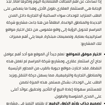
إذا تساءلت عن أهم المجالات الاقتصادية اليوم وأكثرها اماناً، تجد
الإجابة هي الاستثمار العقاري طويل الأجل، وهذا ما ينعكس على
الطلب المتزايد للوحدات سواء السكنية أو التجارية داخل المدن
الجديدة والمناطق الواعدة، انطلاقاً من هنا جاءت مشاريع شركة
المراسم لتحويل الرؤية إلى واقع ملموس، من خلال اختيار مواقع
استراتيجية بعناية، وتصميمات مبتكرة، فيما يلي أهم مميزات
تلك المشاريع:
اختيار موفق للمواقع
: نعلم جيداً أن الموقع هو أحد أهم عوامل
نجاح أي استثمار عقاري، ومشاريع شركة المراسم لم تغفل هذه
النقطة، فقد اختارت مواقع حيوية بالقرب من المحاور الرئيسية
والمناطق التجارية والترفيهية، مما يسهل حركة التنقل ويزيد
الطلب على الوحدات بشكل مستمر، هذه الميزة تضمن
للمستثمر سهولة إعادة البيع أو التأجير، وتحقيق عوائد أعلى
على المدى المتوسط والطويل.
تصميم جذاب يلائم الذوق الرفيع
: لا يقتصر التميز في مشاريع