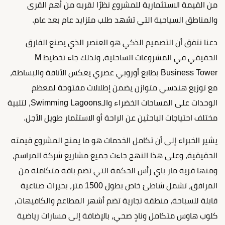
من القيمة الاستثمارية للمشروع نظرًا لقربه من أهم القرى
والمناطق السياحية التي تشهد طلب متزايد عام بعد عام.
دعنا نتفق أن التصميم الذكي هو العنصر الذي يصنع الفارق
الحقيقي في المشروعات الساحلية، ولذلك جاء تخطيط M
Business Tower بطابع أوروبي عصري يعكس الأناقة والبساطة،
مع توزيع هندسي متوازن يضمن إطلالات مفتوحة لمعظم
الوحدات على المساحات الخضراء والـSwimming Lagoons، لتلبية
مختلف احتياجات الباحثين عن الراحة أو الاستثمار طويل الأجل.
يشير الخبراء إلى أن تكامل الخدمات هو ما يمنح المشروع قيمته
الحقيقية، وعلى هذا النهج جاءت جميع مشاريع شركة المراسم،
ومنها قرية مار باي رأس الحكمة التي تضم باقة متكاملة من
المرافق، تشمل شاطئ خاص بطول 1500 متر، بحيرات صناعية
قابلة للسباحة، منطقة تجارية تضم أشهر المطاعم والكافيهات،
كلوب هاوس متكامل ونادٍ صحي، بالإضافة إلى مسارات رياضية