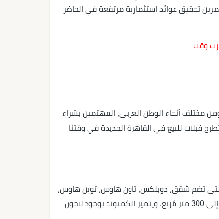
رين تحقيق عوائد استثمارية مرتفعة في الحاضر
قرب وقت
من مختلف أنحاء الوطن العربي، المهتمين بشراء
طرح فيلات للبيع في القاهرة الجديدة في وقتنا
ه التي تضم شقق، دوبلكس، تاون هاوس، توين هاوس،
وفلل مُستقلة، ولكن النسبة الأكبر من مساحة الكمبوند تم تخصيصها للفلل، حيث تبدأ مساحاتها من 260 متر مربع وتصل إلى 300 متر مُربع. ويتميز الكمبوند بوجود لاجون