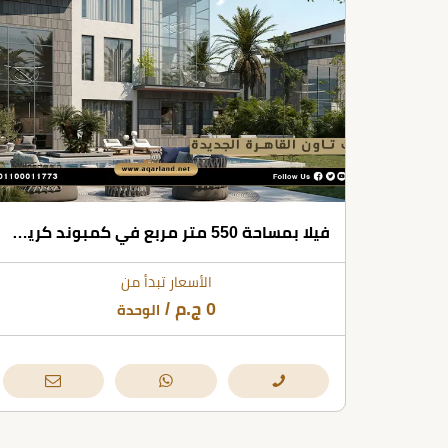
فيلا بمساحة 550 متر مربع في كمبوند كريك تاون
الأسعار تبدأ من
0
ج.م
/
الوحدة