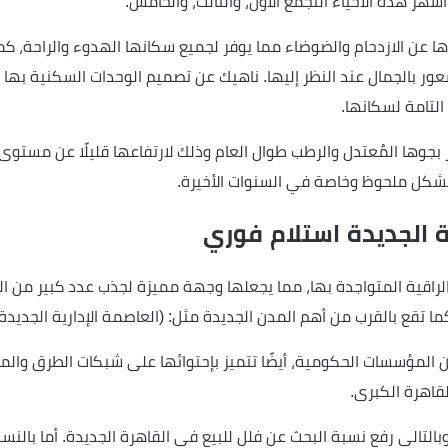
أشهر هذه الأحياء التجمع الأول، والثالث، والخامس.
ها عن الازدحام والضوضاء مما يوفر لجميع سكانها الهدوء والراحة، كما
ر بالجمال عند النظر إليها. ناهيك عن تصميم الوحدات السكنية بها 
لتامة لسكانها.
يز بجوها المُعتدل والرطب طوال العام وذلك لارتفاعها قليلًا عن مس
 بشكل ملحوظ وخاصة في السنوات الأخيرة.
 الجديدة استلام فوري
والراقية المتواجدة بها، مما يجعلها وجهة مميزة لجذب عدد كبير من
 تقع بالقرب من أهم المدن الجديدة مثل: (العاصمة الإدارية الجديدة)
من المؤسسات الحكومية، أيضًا تتميز بإحتوائها على شبكات الطرق وا
قاهرة الكبرى.
تالي رفع نسبة البحث عن فلل للبيع في القاهرة الجديدة. أما بالن