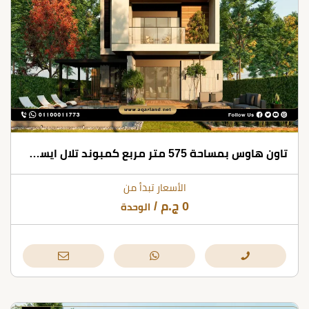
تاون هاوس بمساحة 575 متر مربع كمبوند تلال ايست التجمع الخامس
الأسعار تبدأ من
0
ج.م
/
الوحدة