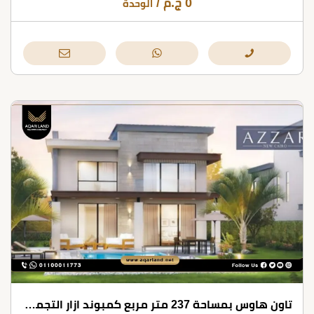
0
ج.م
/
الوحدة
تاون هاوس بمساحة 237 متر مربع كمبوند ازار التجمع الخامس