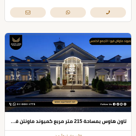
تاون هاوس بمساحة 215 متر مربع كمبوند ماونتن فيو 1 التجمع الخامس