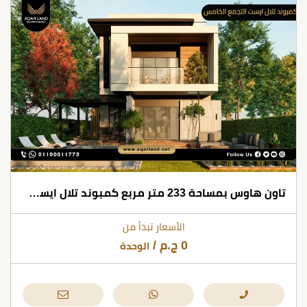
تاون هاوس بمساحة 233 متر مربع كمبوند تلال ايست التجمع الخامس
الأسعار تبدأ من
0
ج.م
/
الوحدة