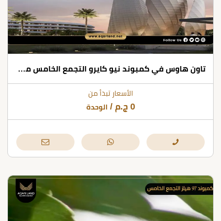
تاون هاوس في كمبوند نيو كايرو التجمع الخامس مساحة 180 متر مربع
الأسعار تبدأ من
0
ج.م
/
الوحدة