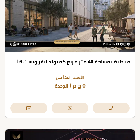
صيدلية بمساحة 40 متر مربع كمبوند ايفر ويست 6 أكتوبر
الأسعار تبدأ من
0
ج.م
/
الوحدة