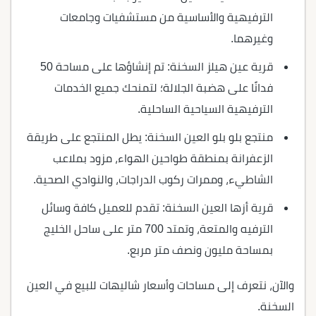
الترفيهية والأساسية من مستشفيات وجامعات
وغيرهما.
قرية عين هيلز السخنة: تم إنشاؤها على مساحة 50
فدانًا على هضبة الجلالة؛ لتمنحك جميع الخدمات
الترفيهية السياحية الساحلية.
منتجع بلو بلو العين السخنة: يطل المنتجع على طريقة
الزعفرانة بمنطقة طواحين الهواء، مزود بملاعب
الشاطيء، وممرات ركوب الدراجات، والنوادي الصحية.
قرية أزها العين السخنة: تقدم للعميل كافة وسائل
الترفيه والمتعة، وتمتد 700 متر على ساحل الخليج
بمساحة مليون ونصف متر مربع.
والآن، نتعرف إلى مساحات وأسعار شاليهات للبيع في العين
السخنة.