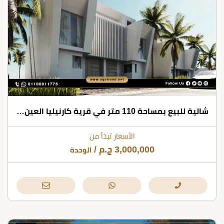
شالية للبيع بمساحة 110 متر في قرية كارنيليا العين السخنة
الأسعار تبدأ من
3,000,000
ج.م
/
الوحدة