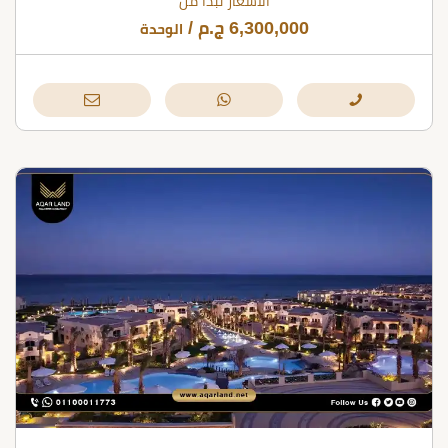
الأسعار تبدأ من
6,300,000
ج.م
/
الوحدة