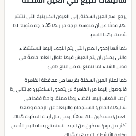
شاليهات للبيع في العين السخنة
يرجع اسم العين السخنة، إلى العيون الكبريتية التي تنتشر
بها، فضلًا عن أن متوسط درجة حرارتها 35 درجة مئوية؛ لذا
سُميت بهذا الاسم.
كما أنها إحدى المدن التي يتم اللجوء إليها للاستشفاء،
والتي يمكن أن يتم العيش فيها طوال العام؛ خاصةً في
فصل الشتاء لما تتمتع به من مناخ دافئ.
كما تمتاز العين السخنة بقربها من محافظة القاهرة؛
فالوصول إليها من القاهرة لن يتعدى الساعتين؛ وبالتالي إذا
أردت الذهاب إليها لقضاء يومًا ممتعًا واحدًا فقط في
شاليهك الخاص؛ للاستجمام والابتعاد عن الزحمة وضغط
العمل؛ فسيكون ذلك سهلًا، وفي حال أردت المكوث هُناك
أكثر من يوم؛ سيكون من الجيد الاستمتاع بمياه البحر الأحمر،
وكافة الأنشطة الترفيهية هُناك.