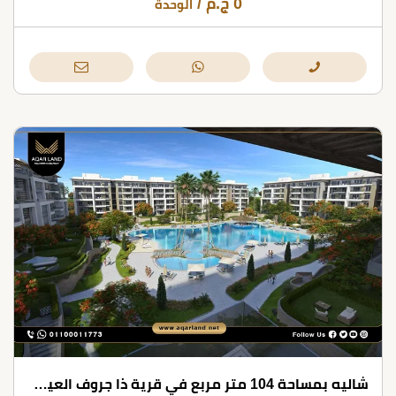
0
ج.م
/
الوحدة
شاليه بمساحة 104 متر مربع في قرية ذا جروف العين السخنة