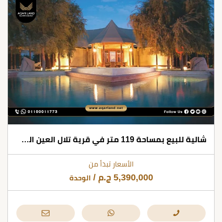
شالية للبيع بمساحة 119 متر في قرية تلال العين السخنة
الأسعار تبدأ من
5,390,000
ج.م
/
الوحدة