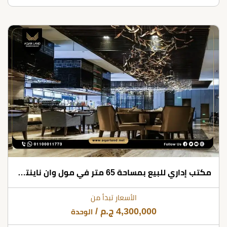
مكتب إداري للبيع بمساحة 65 متر في مول وان ناينتي التجمع الخامس
الأسعار تبدأ من
4,300,000
ج.م
/
الوحدة