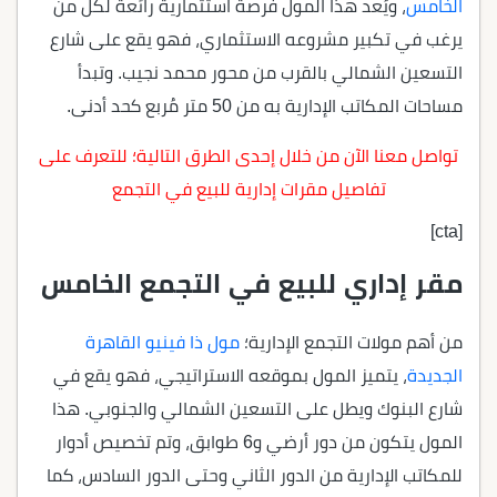
الخامس
، ويُعد هذا المول فرصة استثمارية رائعة لكل من
يرغب في تكبير مشروعه الاستثماري، فهو يقع على شارع
التسعين الشمالي بالقرب من محور محمد نجيب. وتبدأ
مساحات المكاتب الإدارية به من 50 متر مُربع كحد أدنى.
تواصل معنا الآن من خلال إحدى الطرق التالية؛ للتعرف على
تفاصيل مقرات إدارية للبيع في التجمع
[cta]
مقر إداري للبيع في التجمع الخامس
من أهم مولات التجمع الإدارية؛
مول ذا فينيو القاهرة
الجديدة
،
يتميز المول بموقعه الاستراتيجي، فهو يقع في
شارع البنوك ويطل على التسعين الشمالي والجنوبي. هذا
المول يتكون من دور أرضي و6 طوابق، وتم تخصيص أدوار
للمكاتب الإدارية من الدور الثاني وحتى الدور السادس، كما