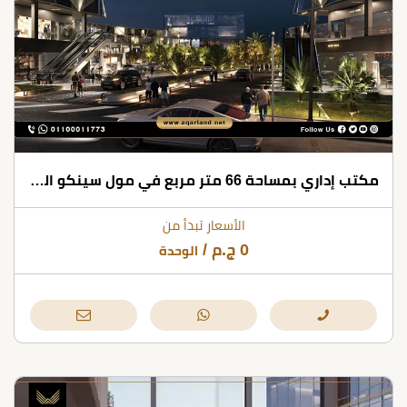
مكتب إداري بمساحة 66 متر مربع في مول سينكو التجمع الخامس
الأسعار تبدأ من
0
ج.م
/
الوحدة