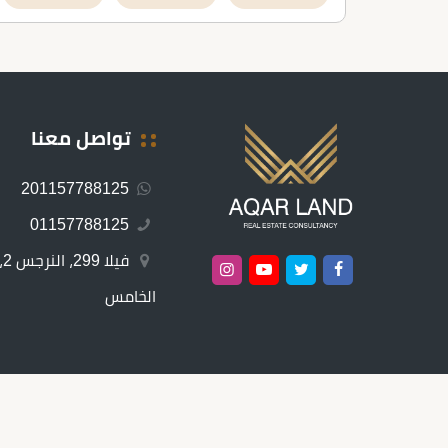
تواصل معنا
201157788125
01157788125
ف
الخامس
جميع الحقوق محفوظة © 2026 -
عقار لاند