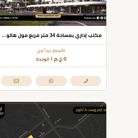
مكتب إداري بمساحة 34 متر مربع مول هالو 6 أكتوبر
الأسعار تبدأ من
0
ج.م
/
الوحدة