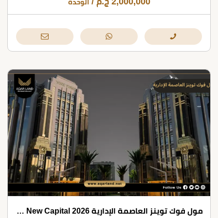
2,000,000
ج.م
/
الوحدة
مول فوك توينز العاصمة الإدارية 2026 VOKE TWINS MALL New Capital