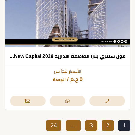
مول سنتري بلازا العاصمة الإدارية 2026 Centri Plaza New Capital
الأسعار تبدأ من
0
ج.م
/
الوحدة
24
…
3
2
1