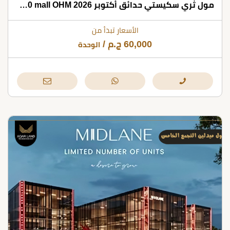
مول ثري سكيستي حدائق أكتوبر 2026 scene 360 mall OHM
الأسعار تبدأ من
60,000
ج.م
/
الوحدة