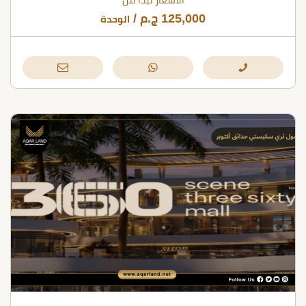
الأسعار تبدأ من
125,000
ج.م
/
الوحدة