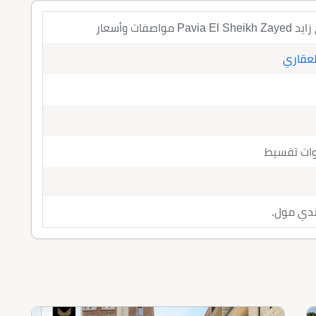
واصفات وأسعار
لعقاري
اندي مول.