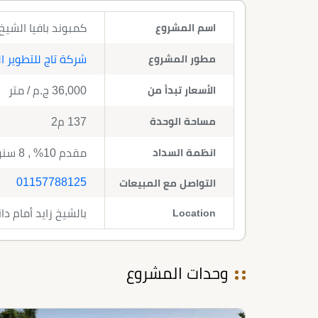
اسم المشروع
كمبوند بافيا الشيخ زايد Pavia El Sheikh Zayed م
مطور المشروع
شركة تاج للتطوير ا
الأسعار تبدأ من
36,000
ج.م
/ متر
مساحة الوحدة
137 م2
انظمة السداد
مقدم 10% , 8 سنوات تقسيط
01157788125
التواصل مع المبيعات
Location
بالشيخ زايد أمام د
وحدات المشروع