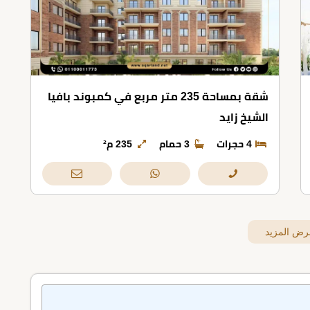
شقة بمساحة 235 متر مربع في كمبوند بافيا
الشيخ زايد
4 حجرات
3 حمام
235 م²
رض المزيد