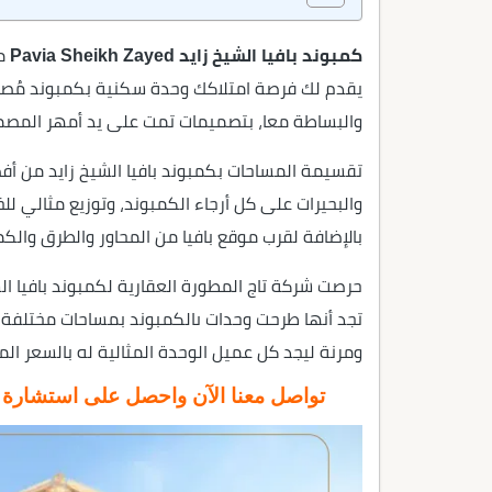
كمبوند بافيا الشيخ زايد Pavia Sheikh Zayed
من
يقدم لك فرصة امتلاكك وحدة سكنية بكمبوند مُصمم
والبساطة معا، بتصميمات تمت على يد أمهر المصم
تقسيمة المساحات بكمبوند بافيا الشيخ زايد من أف
والبحيرات على كل أرجاء الكمبوند، وتوزيع مثالي ل
بالإضافة لقرب موقع بافيا من المحاور والطرق والك
حرصت شركة تاج المطورة العقارية لكمبوند بافيا ا
تجد أنها طرحت وحدات ىالكمبوند بمساحات مختلفة
ومرنة ليجد كل عميل الوحدة المثالية له بالسعر الم
تواصل معنا الآن واحصل على استشارة عق