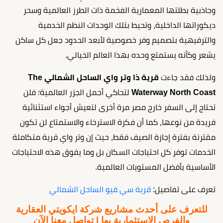
وجاذبية بطلتها المعمارية الفخمة ذات الطرز العالمية وسحر
ديكوراتها الداخلية، وتحيط بتلك الوحدات النظم الخدمية
والترفيهية بتصميم وفر خصوصية لأبعد الحدود جعل كل ساكن
يشعر وكأنه يستمتع وحده بهذا العالم الخيالي.
ولذلك فقد جاءت
قرية ذا وتر واي الساحل الشمالي The
Waterway North Coast
لتحاكي أجمل الجزر العالمية؛ فلن
تحتاج إلى السفر خارج مصر مرة أخرى لتعيش أجواء استثنائية
فريدة من نوعها، كما أن فكرة الاسترخاء والاستمتاع لن تكون
مقترنة بفترة إجازة الصيف فقط، حيث إن وتر واي قرية متكاملة
الخدمات توفر كل احتياجات السكان بل وما يفوق هذه الاحتياجات
الأساسية بأفضل المستويات العالمية.
تعرف على تفاصيل:
قرية سي فيو الساحل الشمالي
للتعرف على أحدث مشاريع شركة ايكويتي العقارية
والفرص الاستثمارية بها | تواصل معنا الآن