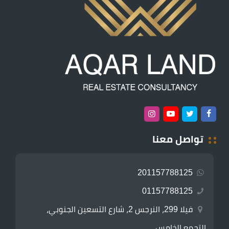
تواصل معنا
201157788125
01157788125
فيلا 299، النرجس 2، شارع التسعين الجنوبي،
التجمع الخامس