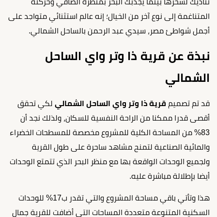
تناديك لسحرها بينما يجذبك البحر بمنظره الصافي وحركته
المتناغمة إلى نوع آخر من الخيال؛ إنه عالم استثنائي متواجد على
أجمل شواطئ مصر، سيدي عبد الرحمن بالساحل الشمالي.
نبذة عن قرية ذا وتر واي الساحل
الشمالي
قد تم تصميم
قرية ذا وتر واي الساحل الشمالي
لكي تحقق
أقصى قدرا ممكنا من الراحة النفسية للسكان، ولذلك نجد أن
83% من المساحة الكلية للمشروع مخصصة للمسطحات الخضراء
والمائية الصناعية لتمنح مشاهد ساحرة على طول القرية
ولجميع الوحدات الواقعة بها مع منظر البحر الذي تتمتع الوحدات
أيضا بإطلالة مباشرة عليه.
هذا وتأتي باقي مساحة المشروع والتي تقدر ب17% للوحدات
السكنية المتنوعة متعددة المساحات التي أضافت للقرية جمال