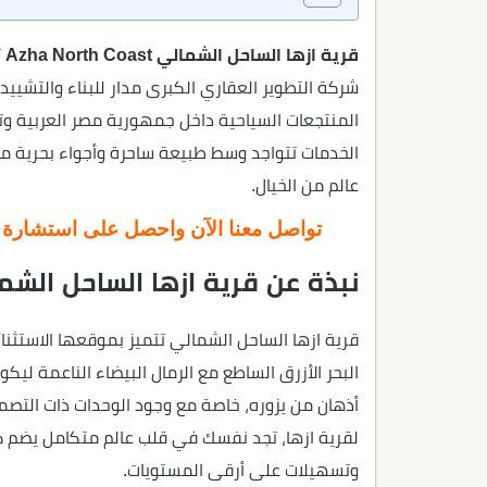
قرية ازها الساحل الشمالي Azha North Coast
ت
شركة التطوير العقاري الكبرى مدار للبناء والتشييد
المنتجعات السياحية داخل جمهورية مصر العربية وت
الخدمات تتواجد وسط طبيعة ساحرة وأجواء بحرية من
عالم من الخيال.
تواصل معنا الآن واحصل على استشارة عق
نبذة عن قرية ازها الساحل الشم
قرية ازها الساحل الشمالي تتميز بموقعها الاست
البحر الأزرق الساطع مع الرمال البيضاء الناعمة ليك
أذهان من يزوره، خاصة مع وجود الوحدات ذات التصمي
لقرية ازها، تجد نفسك في قلب عالم متكامل يضم 
وتسهيلات على أرقى المستويات.