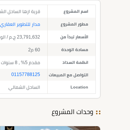
اسم المشروع
قرية ازها الساحل الشمالي 2026 Azha North Coast | مدار 
مطور المشروع
مدار للتطوير العقاري
الأسعار تبدأ من
23,791,632
ج.م
/ الو
مساحة الوحدة
60 م2
انظمة السداد
مقدم 5% , 8 سنوات تقسيط
01157788125
التواصل مع المبيعات
Location
الساحل الشمالي
وحدات المشروع