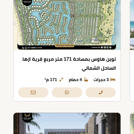
توين هاوس بمساحة 171 متر مربع قرية ازها
الساحل الشمالي
3 حجرات
4 حمام
171 م²