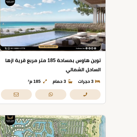
توين هاوس بمساحة 185 متر مربع قرية ازها
الساحل الشمالي
3 حجرات
3 حمام
185 م²