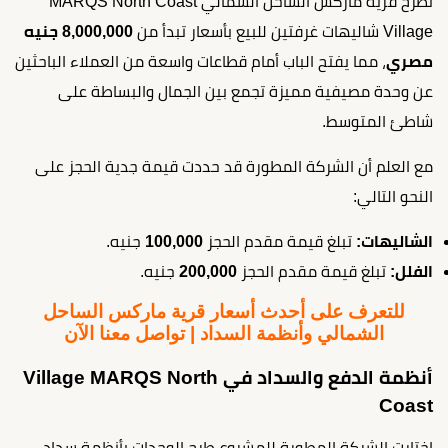
تطرح قرية ماركس الساحل الشمالي MARQS North Coast
Village شاليهات غرفتين للبيع بأسعار تبدأ من
8,000,000 جنيه
مصري
، مما يفتح الباب أمام قطاعات واسعة من العملاء الباحثين
عن وحدة مصيفية مميزة تجمع بين الجمال والبساطة على
شاطئ المتوسط.
مع العلم أن الشركة المطورة قد حددت قيمة جدية الحجز على
النحو التالي:
الشاليهات:
تبلغ قيمة مقدم الحجز
100,000
جنيه.
الفلل:
تبلغ قيمة مقدم الحجز
200,000
جنيه.
للتعرف على أحدث أسعار قرية ماركس الساحل
الشمالي وأنظمة السداد | تواصل معنا الآن
أنظمة الدفع والسداد في Village MARQS North
Coast
اختارت الشركة المطورة للمشروع طرح الوحدات بأنظمة سداد