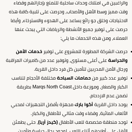
والراغبين في امتلاك وحدات ساحلية للتمتع بإجازاتهم وقضاء
وقت مميز وسط الأهل والأصحاب، وحرصت على تلبية كافة هذه
الاحتياجات وخلق جو رائع يساعد على الهدوء والاسترخاء، وأيضا
حرصت على توفير جميع الأنشطة والرياضات التي يبحث عنها
العملاء، ومن هذه الخدمات ما يلي:
حرصت الشركة المطورة للمشروع على توفير
خدمات الأمن
والحراسة
على أعلى مستوى، وتوفير عدد من كاميرات المراقبة
ورجال الأمن المدربين لتأمين كل فرد داخل القرية.
توفير عدد كبير من
حمامات السباحة
مختلفة الأحجام لتناسب
الكبار والصغار، وموزعة داخل Marqs North Coast بطريقة
تضمن عدم الازدحام.
يوجد داخل القرية
أكوا بارك
مجهزة بأفضل التجهيزات لمحبي
الألعاب المائية، وقضاء وقت مثالي للأطفال والكبار.
توجد منطقة مخصصة للعب الأطفال
(كيدز أريا)
، حتى يطمئن
الأهل على أولادهم أثناء اللعب، لوجود رجال حراسة وتأمين