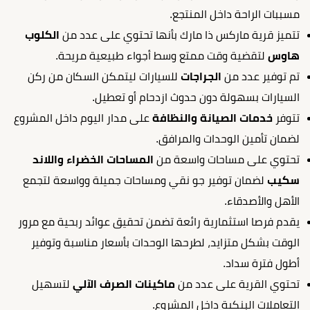
مسببات الراحة داخل المنتجع.
تتميز قرية ماركس ذا مارك بأنها تحتوي على عدد من
الكلوب
هاوس
لتقضية وقت ممتع وسط أجواء طبيعية مريحة.
تم توفير عدد من
الجراجات
للسيارات ليتمكن السكان من ركن
السيارات بسهولة دون حدوث ازدحام أو تعطيل.
تتوفر
خدمات الصيانة والنظافة
على مدار اليوم داخل المشروع
لضمان تأمين الوحدات والمرافق.
تحتوي على مساحات واسعة من
المساحات الخضراء واللاند
سكيب
لضمان توفير جو نقي ومساحات جميلة وواسعة لتجمع
الأهل والأصدقاء.
يقدم فرصا استثمارية رائعة تضمن تحقيق عوائد ربحية مع مرور
الوقت بشكل متزايد، لطرحها الوحدات بأسعار مناسبة وتوفير
أطول فترة سداد.
تحتوي القرية على عدد من
ماكينات الصرف الآلي
لتسهيل
التعاملات البنكية داخل المشروع.