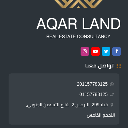
تواصل معنا
201157788125
01157788125
فيلا 299، النرجس 2، شارع التسعين الجنوبي،
التجمع الخامس