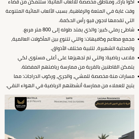
أكوا بارك، ومناطق مخصصة للالعاب المائية: ستتمكن من قضاء
وقت غاية في المتعة والرفاهية، بسبب الألعاب المائية المتنوعة
التي تقدمها لاجون فيو رأس الحكمة.
شاطئ رملي كبير: والذي يمتد طوله إلى 800 متر مربع.
مجمع مطاعم وكافيهات: والتي تتنوع بين المأكولات العالمية،
والمحلية الشهيرة، لتلبية مختلف الأذواق.
ملاعب رياضية: والتي تم تجهيزها على أعلى مستوى لكي
يتمكن القاطنين بالقرية من ممارسة رياضتهم المفضلة.
مسارات منة مخصصة للمشي، والجري، وركوب الدراجات: مما
يتيح للعملاء من ممارسة أنشطتهم الرياضية في الهواء النقي.