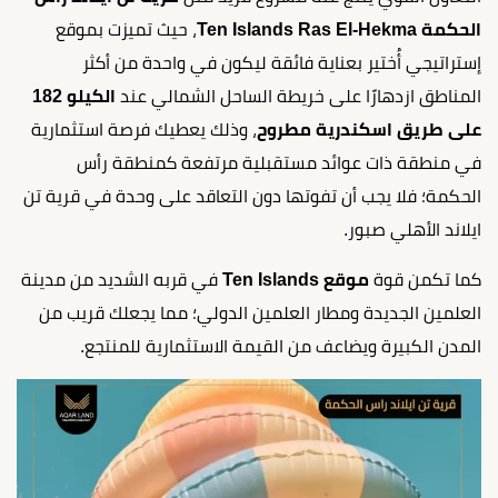
الحكمة Ten Islands Ras El-Hekma
، حيث تميزت بموقع
إستراتيجي أُختير بعناية فائقة ليكون في واحدة من أكثر
المناطق ازدهارًا على خريطة الساحل الشمالي عند
الكيلو 182
على طريق اسكندرية مطروح
، وذلك يعطيك فرصة استثمارية
في منطقة ذات عوائد مستقبلية مرتفعة كمنطقة رأس
الحكمة؛ فلا يجب أن تفوتها دون التعاقد على وحدة في قرية تن
ايلاند الأهلي صبور.
كما تكمن قوة
موقع Ten Islands
في قربه الشديد من مدينة
العلمين الجديدة ومطار العلمين الدولي؛ مما يجعلك قريب من
المدن الكبيرة ويضاعف من القيمة الاستثمارية للمنتجع.