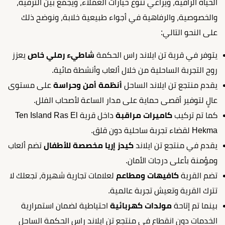
الحياة الراقية، ويراعي تنوع خيارات العملاء، ويجمع بين الترفيه،
والخصوصية، والرفاهية في أجواء طبيعية خلابة، ونوضح ذلك
على النحو التالي:
يتوفر في قرية تن ايلاند راس الحكمة
شاطيء رملي خاص
يعزز
روح التجربة الساحلية من خلال ألعاب وأنشطة مائية.
يقدم منتجع تن ايلاند الساحل
أنظمة أمن وحراسة
على مستوى
عالٍ لتوفير أقصى حماية على مدار الساعة لأصحاب الفلل.
كما تم تركيب
كاميرات مراقبة
داخل قرية Ten Island Ras El
Hekma لقضاء تجربة ساحلية دون قلق.
يقدم في منتجع تن ايلاند
كيدز إريا مخصصة للأطفال
تضم ألعاب
ومؤمنة بأعلى درجات الأمان.
تضم القرية
كافيهات ومطاعم
لعلامات تجارية شهيرة، تجعلك لا
تترك القرية وتعيش تجربة عالمية.
بينما تم إتاحة
مولدات كهربائية
احتياطية لضمان استمرارية
الخدمات دون انقطاع في منتجع تن ايلاند راس الحكمة الساحل