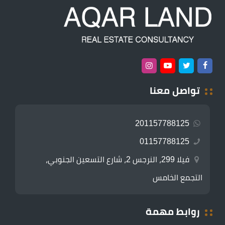
تواصل معنا
201157788125
01157788125
فيلا 299، النرجس 2، شارع التسعين الجنوبي،
التجمع الخامس
روابط مهمة