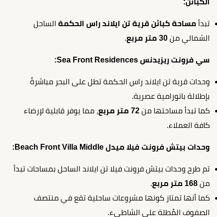
الكبائن:
تبدأ
مساحة كبائن قرية تن ايلاند راس الحكمة
الساحل
الشمالي من
30 متر مربع
.
سي فرونت ريزيدنس Sea Front Residences:
وحدات قرية تن ايلاند راس الحكمة تطل على البحر مباشرةً
بإطلالة بانورامية عصرية.
كما تبدأ مساحتها من
72 متر مربع
، مما يوفر قابلية لإرضاء
كافة العملاء.
وحدات بيتش فرونت فيلا ميدل Beach Front Villa Middle:
تم طرح وحدات بيتش فرونت فيلا تن ايلاند الساحل بمساحات تبدأ
من
168 متر مربع
.
كما أنها تمتاز كونها مشروعات ساحلية تقع في منتصف
الصفوف المُطلة على الشاطيء.