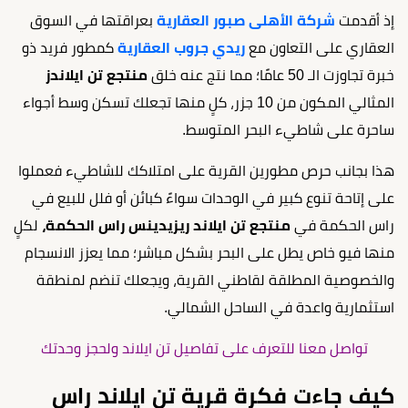
إذ أقدمت
شركة الأهلى صبور العقارية
بعراقتها في السوق
العقاري على التعاون مع
ريدي جروب العقارية
كمطور فريد ذو
خبرة تجاوزت الـ 50 عامًا؛ مما نتج عنه خلق
منتجع تن ايلاندز
المثالي المكون من 10 جزر، كلٍ منها تجعلك تسكن وسط أجواء
ساحرة على شاطيء البحر المتوسط.
هذا بجانب حرص مطورين القرية على امتلاكك للشاطيء فعملوا
على إتاحة تنوع كبير في الوحدات سواءً كبائن أو فلل للبيع في
راس الحكمة في
منتجع تن ايلاند ريزيدينس راس الحكمة،
لكلٍ
منها فيو خاص يطل على البحر بشكل مباشر؛ مما يعزز الانسجام
والخصوصية المطلقة لقاطني القرية، ويجعلك تنضم لمنطقة
استثمارية واعدة في الساحل الشمالي.
تواصل معنا للتعرف على تفاصيل تن ايلاند ولحجز وحدتك
كيف جاءت فكرة قرية تن ايلاند راس