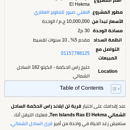
اسم المشروع
El Hekma
مطور المشروع
الاهلي صبور للتطوير العقاري
الأسعار تبدأ من
10,000,000
ج.م
/ الوحدة
مساحة الوحدة
30 م2
انظمة السداد
مقدم 5% , 10 سنوات تقسيط
التواصل مع
01157788125
المبيعات
خليج راس الحكمة - الكيلو 182 الساحل
Location
الشمالي
Table of Contents
عند إقدامك على اختيار
قرية تن ايلاند راس الحكمة الساحل
الشمالي Ten Islands Ras El Hekma،
فعليك التيقن أنك
ستعيش رغد الحياة في واحدة من أميز
قرى الساحل الشمالي
.