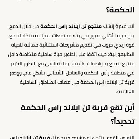
الحكمة؟
أتت فكرة إنشاء
منتجع تن ايلاند راس الحكمة
من خلال الدمج
بين خبرة الأهلي صبور في بناء مجتمعات عمرانية متكاملة مع
قوة ريدي جروب في تقديم مشروعات استثنائية مماثلة للحياة
الكاليفورنية؛ حيث اتفقا على تطوير حياة ساحلية متكاملة داخل
منتجع يتمتع بمواصفات عالمية، بما يتماشى مع التطور الكبير
في منطقة رأس الحكمة والساحل الشمالي بشكلٍ عام، ووضع
قرية تن ايلاند راس الحكمة في مصاف المناطق الساحلية
العالمية.
أين تقع قرية تن ايلاند راس الحكمة
تحديداً؟
التعاون القوي ينتج عنه مشروع فريد مثل
قرية تن ايلاند راس