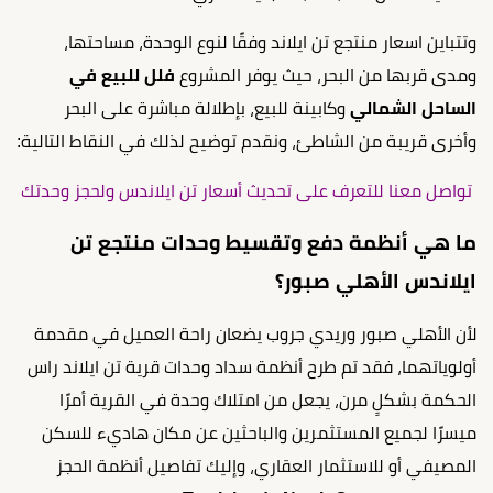
وتتباين اسعار منتجع تن ايلاند وفقًا لنوع الوحدة، مساحتها،
ومدى قربها من البحر، حيث يوفر المشروع
فلل للبيع في
الساحل الشمالي
وكابينة للبيع، بإطلالة مباشرة على البحر
وأخرى قريبة من الشاطئ، ونقدم توضيح لذلك في النقاط التالية:
تواصل معنا للتعرف على تحديث أسعار تن ايلاندس ولحجز وحدتك
ما هي أنظمة دفع وتقسيط وحدات منتجع تن
ايلاندس الأهلي صبور؟
لأن الأهلي صبور وريدي جروب يضعان راحة العميل في مقدمة
أولوياتهما، فقد تم طرح أنظمة سداد وحدات قرية تن ايلاند راس
الحكمة بشكلٍ مرن، يجعل من امتلاك وحدة في القرية أمرًا
ميسرًا لجميع المستثمرين والباحثين عن مكان هاديء للسكن
المصيفي أو للاستثمار العقاري، وإليك تفاصيل أنظمة الحجز