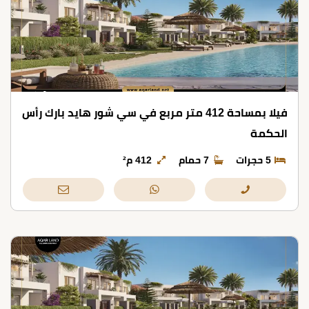
فيلا بمساحة 412 متر مربع في سي شور هايد بارك رأس
الحكمة
5 حجرات
7 حمام
412 م²