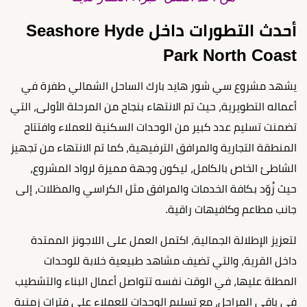
أحدث التطورات داخل Seashore Hyde
Park North Coast
يشهد مشروع سي شور هايد بارك الساحل الشمالي طفرة في
أعماله التطويرية، حيث تم الانتهاء بنجاح من المرحلة الأولى، التي
تضمنت تسليم عدد كبير من الوحدات السكنية للعملاء وافتتاح
المنطقة التجارية والمرافق الترفيهية، كما تم الانتهاء من تجهيز
الشاطئ الخاص بالكامل، ليكون وجهة مميزة لرواد المشروع،
حيث زُوّد بكافة الخدمات والمرافق مثل الكراسي والمظلات، إلى
جانب مطاعم وكافيهات راقية.
لتعزيز الإطلالة الجمالية، اكتمل العمل على اللاجونز الممتدة
داخل القرية، والتي تضيف مشاهد طبيعية خلابة للوحدات
المطلة عليها، في الوقت نفسه تتواصل أعمال البناء والتشطيب
في باقي المراحل، مع تسليم الوحدات للعملاء على فترات زمنية