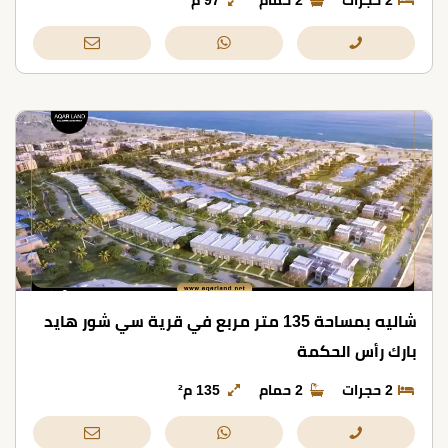
2 حجرات
2 حمام
97 م²
شاليه بمساحة 135 متر مربع في قرية سي شور هايد
بارك رأس الحكمة
2 حجرات
2 حمام
135 م²