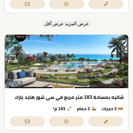
عرض المزيد
عرض أقل
شاليه بمساحة 183 متر مربع في سي شور هايد بارك
3 حجرات
2 حمام
183 م²