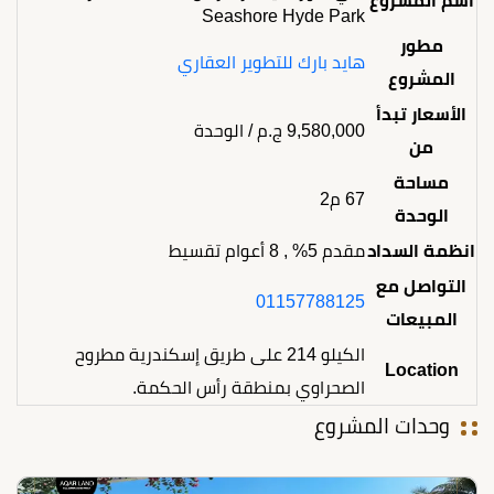
اسم المشروع
Seashore Hyde Park
مطور
هايد بارك للتطوير العقاري
المشروع
الأسعار تبدأ
9,580,000
ج.م
/ الوحدة
من
مساحة
67 م2
الوحدة
انظمة السداد
مقدم 5% , 8 أعوام تقسيط
التواصل مع
01157788125
المبيعات
الكيلو 214 على طريق إسكندرية مطروح
Location
الصحراوي بمنطقة رأس الحكمة.
وحدات المشروع