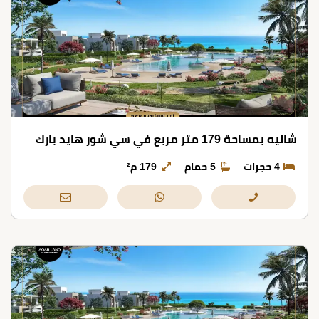
شاليه بمساحة 179 متر مربع في سي شور هايد بارك
4 حجرات
5 حمام
179 م²