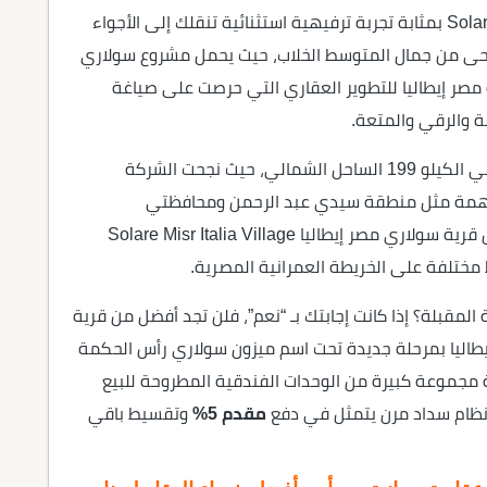
تعد قرية سولاري الساحل الشمالي Solare North Coast بمثابة تجربة ترفيهية استثنائية تنقلك إلى الأجواء
ستوحى من جمال المتوسط الخلاب، حيث يحمل مشروع سولاري
Solare Ras  بصمات شركة مصر إيطاليا للتطوير العقاري التي حرصت على صياغة
 والرقي والمتعة.
يفرد مشروع Solare رأس الحكمة أشعته الذهبية في الكيلو 199 الساحل الشمالي، حيث نجحت الشركة
مهمة مثل منطقة سيدي عبد الرحمن ومحافظتي
الاسكندرية والقاهرة وغيرها من المعالم التي تجعل قرية سولاري مصر إيطاليا Solare Misr Italia Village
مختلفة على الخريطة العمرانية المصرية.
قبلة؟ إذا كانت إجابتك بـ “نعم”، فلن تجد أفضل من قرية
ها شركة مصر إيطاليا بمرحلة جديدة تحت اسم ميزون سولاري رأس الحكمة
Ma. تضم هذه المرحلة مجموعة كبيرة من الوحدات الفندقية المطروحة للبيع
ظام سداد مرن يتمثل في دفع
مقدم 5%
وتقسيط باقي