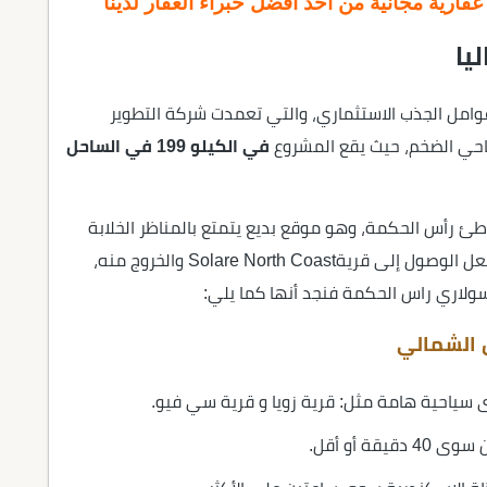
ارية مجانية من أحد أفضل خبراء العقار لدينا
يا
وامل الجذب الاستثماري، والتي تعمدت شركة التطوير
ياحي الضخم، حيث يقع المشروع
في الكيلو 199 في
الساحل
 رأس الحكمة، وهو موقع بديع يتمتع بالمناظر الخلابة
الساحرة، كما يقع على محاور وطرق رئيسية، مما يجعل الوصول إلى قريةSolare North Coast والخروج منه،
ن سولاري راس الحكمة فنجد أنها كما يلي:
ل الشمالي
سياحية هامة مثل: قرية زويا و قرية سي فيو.
ة أو أقل.