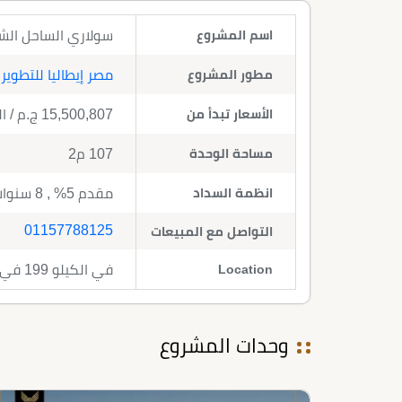
اسم المشروع
سولاري الساحل الشمالي 2026 Solare North Coast
مطور المشروع
مصر إيطاليا للتطوير
الأسعار تبدأ من
15,500,807
ج.م
/ ا
مساحة الوحدة
107 م2
انظمة السداد
مقدم 5% , 8 سنوات تقسيط
01157788125
التواصل مع المبيعات
Location
في الكيلو 199 في الساحل الشمالي
وحدات المشروع