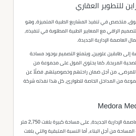
ين للتطوير العقاري
ق، متخصص في تنفيذ المشاريع الطبية المتميزة، وهو
ندسي OYK، حتى يتوافق التصميم الراقي مع المعايير الطبية المطلوبة في تنفيذه،
ل العاصمة الإدارية الجديدة.
ة إلى طابقين علويين، ويتمتع التصميم بوجود مساحة
الصحية المريحة، كما يحتوي المول على مجموعة من
ة للمرضى، من أجل ضمان راحتهم وخصوصيتهم، فضلًأ عن
وعة من المداخل الخاصة للطوارئ، كل هذا نفذته شركة
أقام المطور العقاري مركز ميدورا ميديكال سنتر العاصمة الإدارية الجديدة، على مساحة كبيرة بلغت 2,750 متر
مطورة 40% فقط من هذه المساحة من أجل البناء، أما النسبة المتبقية والتي بلغت