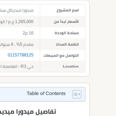
اسم المشروع
ميدورا ميديكال سنتر العاصمة الإدا
الأسعار تبدأ من
1,265,000
ج.م
/ الو
مساحة الوحدة
10 م2
انظمة السداد
مقدم 5% , 9 سنوات تقسيط
01157788125
التواصل مع المبيعات
Location
حي R3 - العاصمة الجديدة
Table of Contents
تفاصيل ميدورا ميديك