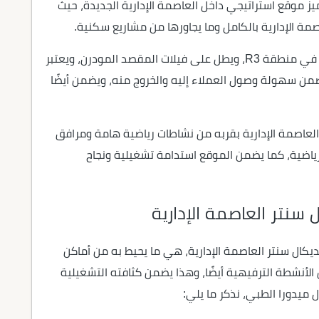
ميز موقع استراتيجي داخل العاصمة الإدارية الجديدة، حيث
ة الإدارية بالكامل وما يجاورها من مشاريع سكنية.
ويقع ميدورا ميديكال سنتر العاصمة الإدارية تحديدًا في منطقة R3، ويطل على فيلات المقصد المودرن، ويعتبر
نطقة الـ R3، وهذه ميزة تضمن سهولة وصول العملاء إليه والخروج منه، ويضمن أيضًا
ا يتمتع موقع مشروع Medora Medical Center العاصمة الإدارية بقربه من نشاطات رياضية هامة ومرافق
رياضية، كما يضمن الموقع استدامة تشغيلية ونجاح
 سنتر العاصمة الإدارية
ديكال سنتر العاصمة الإدارية، هي ما يحيط به من أماكن
أنشطة الترفيهية أيضًا، وهذا يضمن كثافته التشغيلية
 ميدورا الطبي، نذكر ما يلي: