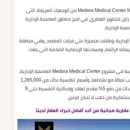
ميدورا ميديكال سنتر العاصمة الإدارية Medora Medical Center New Capital من الوجهات العريقة، التي
اين للتطوير العقاري، في اميز مناطق العاصمة الإدارية
الإدارية بإطلالات متميزة على فيلات المقصد، وهي منطقة
اته الرائعة، ومساحتها الإجمالية الضخمة التي بلغت
وقد طرح المطور العقاري تنوع ملحوظ للوحدات الطبية في مشروع Medora Medical Center العاصمة الإدارية،
التي شملت كافة التخصصات، بخدمات ومرافق تتناسب تمامًا مع نشاطها، وأسعار تنافسية بدأت من 1,265,000
جنيه مصري، فضلًا عن أنظمة سداد ميسرة للغاية، بدأت من دفع 5% مقدم تعاقد وإمكانية التقسيط حتى 9
تثمارية من ذهب لا تتكرر مرتين
ارية مجانية من أحد أفضل خبراء العقار لدينا