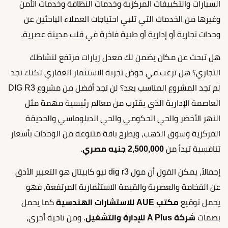
السيارات والتكييفات المركزية وخدمات النظافة وخدمات الأمن
وغيرها من الخدمات التي تلبي احتياجات العملاء الباحثين عن
وحدات تجارية أو إدارية أو طبية فاخرة في قلب مدينة عصرية.
هل تبحث عن مكان يضمن لك معدل زيارات مرتفع لنشاطك
التجاري؟ هل ترغب في خوض تجربة الاستثمار العقاري لكنك تجد
لم تجد المشروع المناسب بعد؟ لن تجد أفضل من مشروع DIG R3
العاصمة الإدارية الذي يقترب من معالم رئيسية مهمة مثل
النهر الأخضر والحي الحكومي والحي الدبلوماسي والحديقة
المركزية وسوق الذهب، ويطرح باقة متنوعة من الوحدات بأسعار
تنافسية تبدأ من
2,500,000 جنيه مصري
.
إجمالاً، يمكن القول أن مول dig r3 نيو كابيتال هو التعبير الأدق
عن الفخامة والعصرية والقيمة الاستثمارية المرتفعة، فهو
يحمل توقيع
مكتب AUE للاستشارات الهندسية
كما يحمل
بصمات
شركة A Plus للإدارة والتشغيل
. ومن ناحية أخرى،