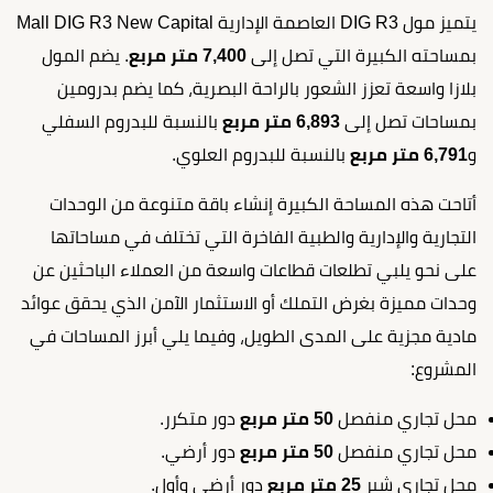
يتميز مول DIG R3 العاصمة الإدارية Mall DIG R3 New Capital
بمساحته الكبيرة التي تصل إلى
7,400 متر مربع
. يضم المول
بلازا واسعة تعزز الشعور بالراحة البصرية، كما يضم بدرومين
بمساحات تصل إلى
6,893 متر مربع
بالنسبة للبدروم السفلي
و
6,791 متر مربع
بالنسبة للبدروم العلوي.
أتاحت هذه المساحة الكبيرة إنشاء باقة متنوعة من الوحدات
التجارية والإدارية والطبية الفاخرة التي تختلف في مساحاتها
على نحو يلبي تطلعات قطاعات واسعة من العملاء الباحثين عن
وحدات مميزة بغرض التملك أو الاستثمار الآمن الذي يحقق عوائد
مادية مجزية على المدى الطويل، وفيما يلي أبرز المساحات في
المشروع:
محل تجاري منفصل
50 متر مربع
دور متكرر.
محل تجاري منفصل
50 متر مربع
دور أرضي.
محل تجاري شير
25 متر مربع
دور أرضي وأول.