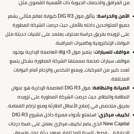
من المرافق والخدمات الحيوية ذات الأهمية القصوى مثل:
الأمن والحراسة:
يتألق مول DIG R3 كبوابة لعالم مثالي يشعر
جميع المتواجدين داخله بالأمان، حيث حرصت الشركة المطورة
على تزويده بفريق حراسة محترف يعتمد على تقنيات حديثة مثل
البوابات الإلكترونية وكاميرات المراقبة.
مواقف للسيارات:
يتميز مول dig r3 العاصمة الإدارية بوجود
مواقف سيارات ضخمة صممتها الشركة المطورة بشكل يتسع
لعدد كبير من المركبات، ويمنع التكدس والزحام أمام البوابات
المختلفة.
الصيانة والنظافة:
مول DIG R3 العاصمة الإدارية هو عنوان
النظافة والنظام، حيث حرصت الشركة المطورة على تزويده
بفريق متخصص في إصلاح الأعطال الطارئة ومنع تراكم القمامة.
تكييف مركزي:
استمتع بأجواء مميزة داخل مشروع DIG R3
New Capital الذي يضم تكييف مركزي يعمل على ضبط درجات
الحرارة في فصول السنة المختلفة، ويوفر بيئة عمل وتسوق