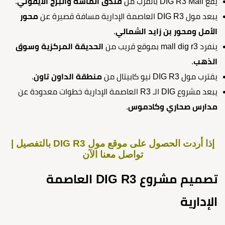
يقع DIG R3 Mall بالقرب من
فندق الماسة والبرج الأيقوني
.
يبعد مول DIG R3 العاصمة الإدارية مسافة قصيرة عن
محور
الأمل ومحور بن زايد الشمالي
.
ينفرد mall dig r3 بموقع قريب من
الحديقة المركزية وسوق
الذهب
.
يقترب مول DIG R3 نيو كابيتال من
منطقة الداون تاون
.
يبعد مشروع DIG الـ R3 العاصمة الإدارية خطوات معدودة عن
مدارس صحاري وكادموس
.
إذا أردت الحصول على موقع مول DIG R3 بالتفصيل |
تواصل معنا الآن
تصميم مشروع DIG R3 العاصمة
الإدارية