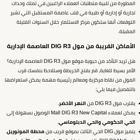
المطورة من تلبية متطلبات العملاء الراغبين في تملك وحدات
تجارية أو إدارية أو طبية في قلب عاصمة المستقبل التي تشير
التوقعات أنها ستكون مركز الاستثمار خلال السنوات القليلة
المقبلة.
الأماكن القريبة من مول DIG R3 العاصمة الإدارية
هل تريد التأكد من حيوية موقع مول DIG R3 العاصمة الإدارية؟
الأمر بسيط للغاية، قم بفتح الخريطة وستلاحظ بنفسك قرب
المول من نقاط مركزية ومعالم رئيسية مهمة يمكن استعراضها
بالتفصيل فيما يلي:
يقترب مول DIG R3 من
النهر الأخضر
.
يمكن لعملاء Mall DIG R3 New Capital الوصول بسهولة إلى
الحي الحكومي والحي الدبلوماسي.
يتميز مول DIG الحي الثالث بموقع قريب من
محطة المونوريل
.