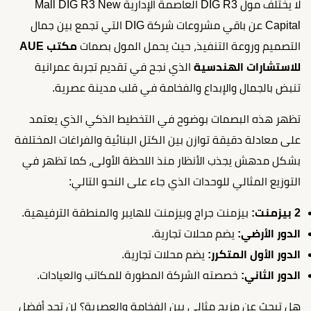
لا يختلف مول DIG R3 العاصمة الإدارية Mall DIG R3 New
Capital عن باقي مشروعات شركة DIG التي تجمع بين جمال
التصميم وروعة التنفيذ، حيث يحمل المول بصمات
مكتب AUE
للاستشارات الهندسية
الذي نجح في تقديم تجربة عمرانية
تنبض بالجمال والإبداع والفخامة في قلب مدينة عصرية.
تظهر هذه البصمات بوضوح في التخطيط الذكي الذي يعتمد
على معادلة دقيقة توازن بين الكتل البنائية والفراغات المختلفة
بشكل مدهش يجذب الأنظار منذ اللحظة الأولى، كما تظهر في
التوزيع المثالي للوحدات الذي جاء على النحو التالي:
2 بيزمنت:
بيزمنت جراج وبيزمنت للهايبر والمنطقة الترفيهية.
الدور الأرضي:
يضم محلات تجارية.
الدور الأول المتكرر:
يضم محلات تجارية.
الدور الثاني:
خصصته الشركة المطورة للمكاتب والعيادات.
هل تبحث عن مزيج مثالي بين الفخامة والعصرية؟ لن تجد أفضل