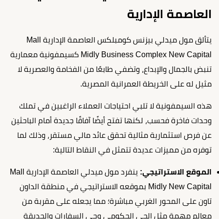
العاصمة الإدارية
يتألق مول ميدلي بيزنس كومبلكس العاصمة الإدارية Mall
Midly Business Complex New Capital كسيمفونية معمارية
تنبض بالجمال والإبداع، وتضفي طابعًا من الفخامة والعصرية لا
مثيل له على الخريطة العمرانية المصرية.
هذه السيمفونية لا تلبي احتياجات العملاء الراغبين في تملك
وحدات فاخرة فحسب، لكنها تفتح أيضًا آفاقًا جديدة أمام الباحثين
عن فرص استثمارية مثالية تحقق عائد مالي مستقر، وذلك لما
توفره من مميزات عديدة تتمثل في النقاط التالية:
الموقع الاستراتيجي:
ينفرد مول ميدلي العاصمة الإدارية Mall
Midly New Capital بموقعه الاستراتيجي في منطقة الداون
تاون على المحور الغربي مباشرة؛ مما يجعله على مقربة من
معالم مهمة مثل الحي الحكومي وحي السفارات والحديقة