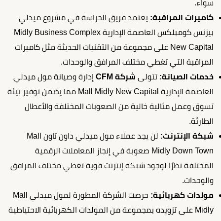
سواء.
كاميرات المراقبة:
يعتمد فريق الحراسة في مشروع ميدلي
بيزنس كومبلكس العاصمة الإدارية Midly Business Complex
New Capital على مجموعة من التقنيات الحديثة مثل كاميرات
المراقبة التي تغطي مختلف المرافق والوحدات.
خدمات الصيانة:
تتولى
شركة CFM
إدارة وصيانة مول ميدلي
العاصمة الإدارية Mall Midly New Capital مما يضمن توفير بيئة
تسوق وعمل مثالية خالية من الصعوبات المختلفة والأعطال
الطارئة.
شبكة الإنترنت:
لن يجد عملاء مول ميدلي داون تاون Mall
Midly Down Town صعوبة في إنجاز المعاملات الرقمية
المختلفة نظرًا لوجود شبكة إنترنت قوية تغطي مختلف المرافق
والوحدات.
مولدات كهربائية:
حرصت الشركة المطورة لمول ميدلي Mall
Midly على تزويده بمجموعة من المولدات الكهربائية الاحتياطية