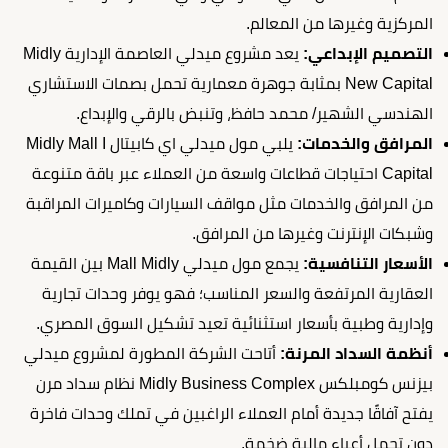
المركزية وغيرها من المعالم.
التصميم الإبداعي:
يعد مشروع ميدلي العاصمة الإدارية Midly
New Capital بمثابة جوهرة معمارية تحمل بصمات الاستشاري
الهندسي الشهير/ محمد حافظ، وتنبض بالرقي والإبداع.
المرافق والخدمات:
يلبي مول ميدلي اي كابيتال Midly Mall I
Capital احتياجات قطاعات واسعة من العملاء عبر باقة متنوعة
من المرافق والخدمات مثل مواقف السيارات وكاميرات المراقبة
وشبكات الإنترنت وغيرها من المرافق.
الأسعار التنافسية:
يجمع مول ميدلي Mall Midly بين القيمة
العقارية المرتفعة والسعر المناسب؛ فهو يوفر وحدات تجارية
وإدارية وطبية بأسعار استثنائية تعيد تشكيل السوق المصري.
أنظمة السداد المرنة:
أتاحت الشركة المطورة لمشروع ميدلي
بيزنس كومبلكس Midly Business Complex نظام سداد مرن
يفتح آفاقًا جديدة أمام العملاء الراغبين في تملك وحدات فاخرة
دون تحمل أعباء مالية ضخمة.