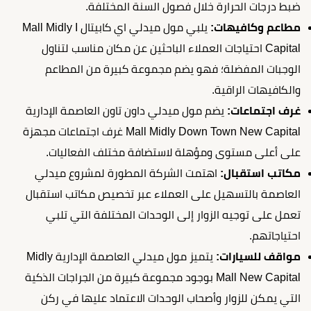
ضبط درجات الحرارة خلال فصول السنة المختلفة.
مطاعم وكافيهات:
يلبي مول ميدلي اي كابيتال Mall Midly I
Capital احتياجات العملاء الباحثين عن مكان مناسب لتناول
الوجبات المفضلة؛ فهو يضم مجموعة كبيرة من المطاعم
والكافيهات الراقية.
غرف اجتماعات:
يضم مول ميدلي داون تاون العاصمة الإدارية
Mall Midly Down Town New Capital غرف اجتماعات مجهزة
على أعلى مستوى ومؤهلة لاستضافة مختلف الفعاليات.
مكاتب استقبال:
اهتمت الشركة المطورة لمشروع ميدلي
العاصمة بالتسهيل على العملاء عبر تخصيص مكاتب استقبال
تعمل على توجيه الزوار إلى الوحدات المختلفة التي تلبي
احتياجاتهم.
مواقف للسيارات:
يتميز مول ميدلي العاصمة الإدارية Midly
Mall New Capital بوجود مجموعة كبيرة من الجراجات الذكية
التي يمكن للزوار وأصحاب الوحدات الاعتماد عليها في ركن