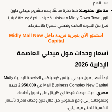
سياراتهم.
مناطق مفتوحة:
كما ذكرنا سابقًا، يضم مشروع ميدلي داون
تاون Midly Down Town مسطحات خضراء ساحرة ومنطقة بلازا
تعزز من التجربة العامة وتضفي شعورًا بالاسترخاء.
استمتع الآن بتجربة فريدة داخل Midly Mall New
Capital
أسعار وحدات مول ميدلي العاصمة
الإدارية 2026
تبدأ أسعار مول ميدلي بيزنس كومبلكس العاصمة الإدارية Midly
Mall Business Complex New Capital من
2,950,000 جنيه
مصري
، حيث حرصت شركة اي كابيتال على تحويل أحلامك
وطموحاتك إلى واقع ملموس من خلال طرح وحدات فاخرة بأسعار
تنافسية تتمثل فيما يلي: