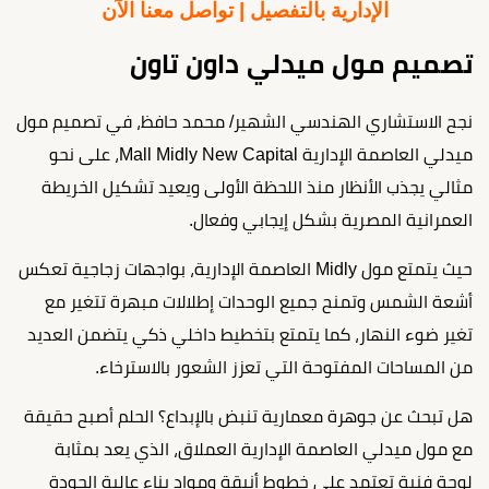
الإدارية بالتفصيل | تواصل معنا الآن
تصميم مول ميدلي داون تاون
نجح الاستشاري الهندسي الشهير/ محمد حافظ، في تصميم مول
ميدلي العاصمة الإدارية Mall Midly New Capital، على نحو
مثالي يجذب الأنظار منذ اللحظة الأولى ويعيد تشكيل الخريطة
العمرانية المصرية بشكل إيجابي وفعال.
حيث يتمتع مول Midly العاصمة الإدارية، بواجهات زجاجية تعكس
أشعة الشمس وتمنح جميع الوحدات إطلالات مبهرة تتغير مع
تغير ضوء النهار، كما يتمتع بتخطيط داخلي ذكي يتضمن العديد
من المساحات المفتوحة التي تعزز الشعور بالاسترخاء.
هل تبحث عن جوهرة معمارية تنبض بالإبداع؟ الحلم أصبح حقيقة
مع مول ميدلي العاصمة الإدارية العملاق، الذي يعد بمثابة
لوحة فنية تعتمد على خطوط أنيقة ومواد بناء عالية الجودة