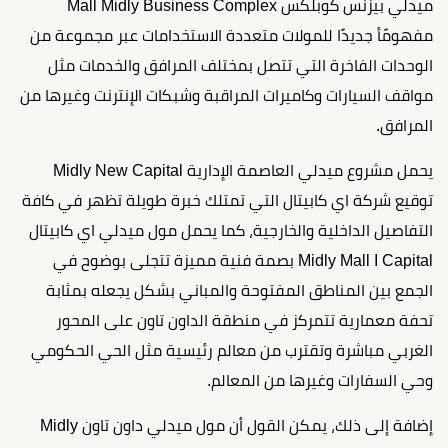
ميدلي بيزنس كوبلكس Mall Midly Business Complex
مفهومًأ جديدًا للمولات متعددة الاستخدامات عبر مجموعة من
الوحدات الفاخرة التي تتصل بمختلف المرافق والخدمات مثل
مواقف السيارات وكاميرات المراقبة وشبكات الإنترنت وغيرها من
المرافق.
يحمل مشروع ميدلي العاصمة الإدارية Midly New Capital
توقيع شركة اي كابيتال التي تمتلك خبرة طويلة تظهر في كافة
التفاصيل الداخلية والخارجية، كما يحمل مول ميدلي اي كابيتال
Midly Mall I Capital بصمة فنية مميزة تتجلى بوضوح في
الجمع بين المناطق المفتوحة والمباني بشكل يجعله بمثابة
تحفة معمارية تتمركز في منطقة الداون تاون على المحور
الغربي مباشرة وتقترب من معالم رئيسية مثل الحي الحكومي
وحي السفارات وغيرها من المعالم.
إضافة إلى ذلك، يمكن القول أن مول ميدلي داون تاون Midly