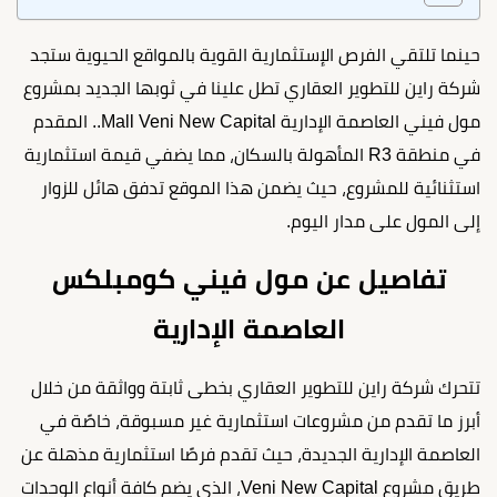
حينما تلتقي الفرص الإستثمارية القوية بالمواقع الحيوية ستجد
شركة راين للتطوير العقاري تطل علينا في ثوبها الجديد بمشروع
مول فيني العاصمة الإدارية Mall Veni New Capital.. المقدم
في منطقة R3 المأهولة بالسكان، مما يضفي قيمة استثمارية
استثنائية للمشروع، حيث يضمن هذا الموقع تدفق هائل للزوار
إلى المول على مدار اليوم.
تفاصيل عن مول فيني كومبلكس
العاصمة الإدارية
تتحرك شركة راين للتطوير العقاري بخطى ثابتة وواثقة من خلال
أبرز ما تقدم من مشروعات استثمارية غير مسبوقة، خاصًة في
العاصمة الإدارية الجديدة، حيث تقدم فرصًا استثمارية مذهلة عن
طريق مشروع Veni New Capital، الذي يضم كافة أنواع الوحدات