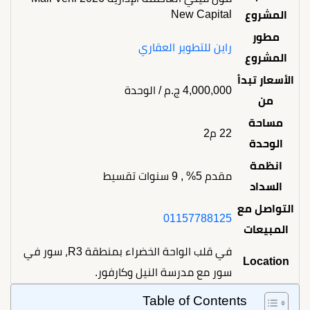
New Capital
المشروع
مطور
راين للتطوير العقاري
المشروع
الأسعار تبدأ
4,000,000
ج.م
/ الوحدة
من
مساحة
22 م2
الوحدة
انظمة
مقدم 5% , 9 سنوات تقسيط
السداد
التواصل مع
01157788125
المبيعات
في قلب الواحة الخضراء بمنطقة R3، سور في
Location
سور مع مدرسة النيل وكارفور.
Table of Contents