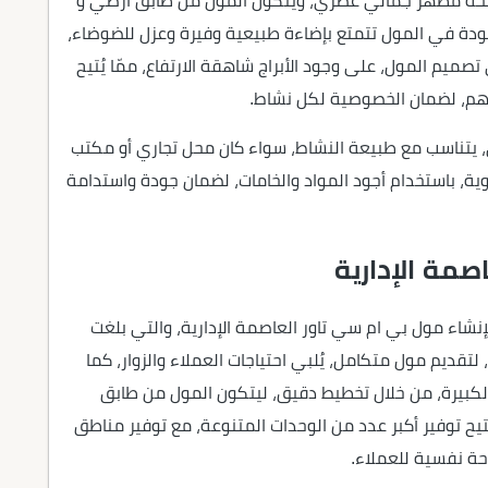
تمنحه مظهر جمالي عصري، ويتكون المول من طابق أرضي و
جودة في المول تتمتع بإضاءة طبيعية وفيرة وعزل للضوضاء،
تصميم المول، على وجود الأبراج شاهقة الارتفاع، ممّا يُتيح
ينهم، لضمان الخصوصية لكل نشاط.
ي، يتناسب مع طبيعة النشاط، سواء كان محل تجاري أو مكتب
وية، باستخدام أجود المواد والخامات، لضمان جودة واستدامة
مة الإدارية
اء مول بي ام سي تاور العاصمة الإدارية، والتي بلغت
عة، لتقديم مول متكامل، يُلبي احتياجات العملاء والزوار، كما
لكبيرة، من خلال تخطيط دقيق، ليتكون المول من طابق
ع، يُتيح توفير أكبر عدد من الوحدات المتنوعة، مع توفير مناطق
ة نفسية للعملاء.