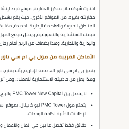
اختارت شركة ماتر ميكرز العقارية، موقع فريد لإنش
مقارنته بغيره، من المواقع الأخرى، حيث يقع بشكل 
المناطق الحيوية والعاصمة الإدارية الجديدة، ممّا
قيمته الاستثمارية والتسويقية، ويمثل موقع المو
والإدارية والتجارية، وهذا يضعاف من الربح أمام رجال
الأماكن القريبة من مول بي ام سي تاور ا
يتميز بي ام سي تاور العاصمة الإدارية، بأنه يقترب
وهذا يعزز من جاذبيته الاستثمارية للعملاء، ومن أبر
لا يفصل بين PMC Tower New Capital والبرج الأيقوني سوى بضع دقائق فقط.
يتمتع مول PMC Tower نيو كابي
الإطلالات الخلّابة لكافة الوحدات.
دقائق فقط تفصل ما بين حي المال والأعمال و