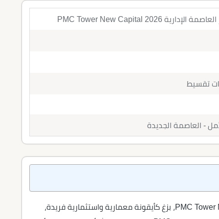
ة PMC Tower New Capital 2026
مول بي ام سي تاور العاصمة الإدارية PMC Tower New Capital، بزغ كأيقونة معمارية واستثمارية فريدة،