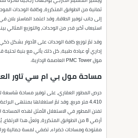
ويتميز التصميم الخارجي بواجهات زجاجية فاخرة 
ثمانية من الطوابق المتكررة، وكافة الوحدات المو
إلى جانب توفير الطاقة، وقد اعتمد الماستر بلان في 
استيعاب أكبر قدر من الوحدات، والتوزيع المثالي ب
وقد تمّ توزيع كافة الوحدات على الأدوار بشكل ذك
إداري أو عيادة طبية، كل ذلك يأتي مع بنية تحتية ق
مول PMC Tower العاصمة الإدارية.
مساحة مول بي ام سي تاور العاص
حرص المطور العقاري، على توفير مساحة شاسعة لإنش
4.410 متر مربع، وقد تمّ استغلالها بمنتهى البرا
تفنن المطور في الاستغلال الأمثل لهذه المساحة ا
أرضي 8 من الطوابق المتكررة، ولعلّ هذا الارتفا
مفتوحة ومساحات خضراء، تضفي لمسة جمالية وراح