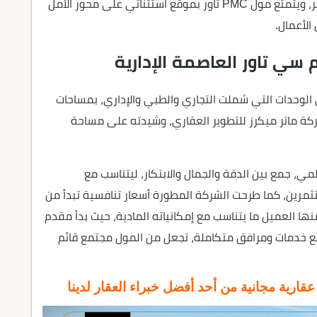
حيث يجسد رؤية مصر في مستقبل استثماري مزدهر، ويتمتع مول PMC تاور بموقع استثنائي على محور الأمل
الأعمال.
سي تاور العاصمة الإدارية
 الوحدات التي شملت التجاري والطبي والإداري، بمساحات
ذا الصرح شركة ماتر ميكرز للتطوير العقاري، وشيدته على مساحة
بتصميم عالمي، جمع بين الدقة والجمال والابتكار، ليتناسب مع
تثمرين، كما طرحت الشركة المطورة أسعار تنافسية تبدأ من
ر منها العميل ما يتناسب مع إمكانياته المادية، حيث بدأ مقدم
 ويمكن التقسيط حتى 5 سنوات، مع خدمات ومرافق متكاملة، تجعل من المول مجتمع قائم
ارية مجانية من أحد أفضل خبراء العقار لدينا