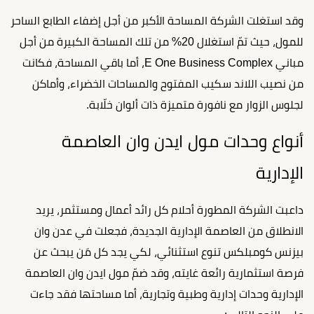
وقد استغلت الشركة المساحة الأكبر من أجل إضفاء الطابع الساحر
للمول، حيث تمّ استغلال 20% من تلك المساحة الكبيرة من أجل
مباني E One Business Complex، أما باقي المساحة، فكانت
من نصيب اللاند سكيب المفتوح والمساحات الخضراء، وأماكن
لجلوس الزوار مع نافورة متميزة ذات ألوان خلّابة.
أنواع وحدات مول ايدن وان العاصمة
الإدارية
داعبت الشركة المطورة أحلام كل رائد أعمال ومستثمر، يريد
الانطلاق من العاصمة الإدارية الجديدة، فجعلت في عدن وان
بيزنس كومبلكس تنوع استثنائي، لكي يجد كل مَن يبحث عن
فرصة استثمارية رائعة غايته، وقد ضمّ مول ايدن وان العاصمة
الإدارية وحدات إدارية وطبية وتجارية، أما مساحتها فقد جاءت