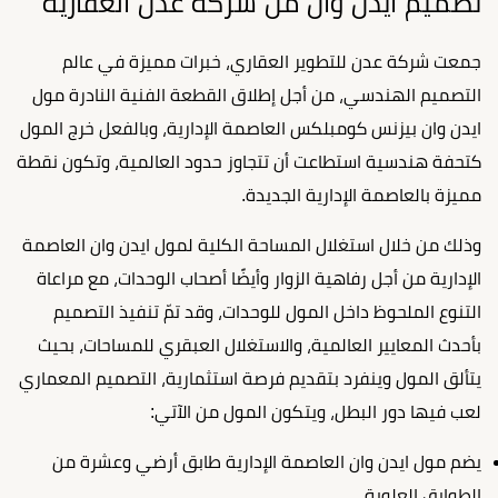
تصميم ايدن وان من شركة عدن العقارية
جمعت شركة عدن للتطوير العقاري، خبرات مميزة في عالم
التصميم الهندسي، من أجل إطلاق القطعة الفنية النادرة مول
ايدن وان بيزنس كومبلكس العاصمة الإدارية، وبالفعل خرج المول
كتحفة هندسية استطاعت أن تتجاوز حدود العالمية، وتكون نقطة
مميزة بالعاصمة الإدارية الجديدة.
وذلك من خلال استغلال المساحة الكلية لمول ايدن وان العاصمة
الإدارية من أجل رفاهية الزوار وأيضًا أصحاب الوحدات، مع مراعاة
التنوع الملحوظ داخل المول للوحدات، وقد تمّ تنفيذ التصميم
بأحدث المعايير العالمية، والاستغلال العبقري للمساحات، بحيث
يتألق المول وينفرد بتقديم فرصة استثمارية، التصميم المعماري
لعب فيها دور البطل، ويتكون المول من الآتي:
يضم مول ايدن وان العاصمة الإدارية طابق أرضي وعشرة من
الطوابق العلوية.