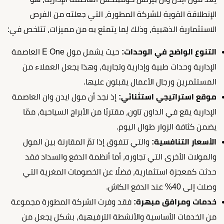
الإنطلاقة القوية للشركة المطورة، التي جعلته من الفرص
الاستثمارية الذهبية، وذلك لِما يتمتع به من مميزات، تتلخص في:
التنوع الواضح في الوحدات:
حيث يشمل مول E One العاصمة
الإدارية وحدات طبية وإدارية وتجارية، وهذا يجعل العملاء من
المستثمرين ورجال الأعمال يقبلون عليها.
موقع استراتيجي استثنائي:
إذ نجد أن مول ايدن وان العاصمة
الإدارية يقع في الداون تاون، مقتربًا من الأبراج السياحية، ممّا
يضمن كثافة الزوار طوال اليوم.
الأسعار التنافسية:
والتي تتفوق إذا تمّ المقارنة بين المول
والمولات الأخرى التي تجاوره، أما أنظمة الدفع والسداد فقد
حدثت كمعجزة استثمارية، فضلًا عن الخصومات المغرية التي
وصلت إلى 40% عند الدفع الكاش.
خدمات ومرافق مبهرة:
فقد وفرت الشركة المطورة مجموعة
من الخدمات الأساسية والأنشطة الترفيهية، بشكل يجعل من