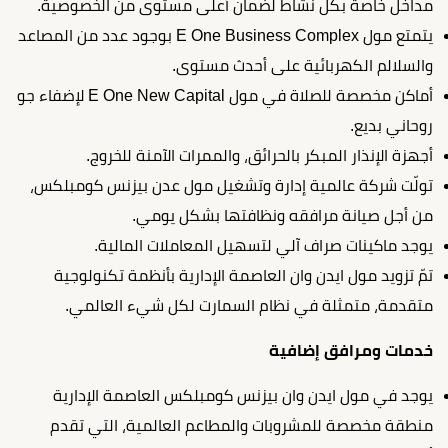
مداخل خاصة بكل نشاط لضمان أعلى مستوى من الخصوصية.
يتمتع مول E One Business Complex بوجود عدد من المصاعد
والسلالم الكهربائية على أحدث مستوى.
أماكن مخصصة للصلاة في مول E One New Capital لإضفاء جو
روحاني بديع.
أجهزة الإنذار المبكر بالحرائق، والممرات الآمنة للخروج.
تولّت شركة عالمية إدارة وتشغيل مول عدن بيزنس كومبلكس،
من أجل صيانة مرافقه ونظافتها بشكل يومي.
يوجد ماكينات صراف آلي لتسهيل المعاملات المالية.
تمّ تزويد مول ايدن وان العاصمة الإدارية بأنظمة تكنولوجية
متقدمة، متمثلة في نظام السمارت لكل شيء العالمي.
خدمات ومرافق إضافية
يوجد في مول ايدن وان بيزنس كومبلكس العاصمة الإدارية
منطقة مخصصة للمشروبات والمطاعم العالمية، التي تقدم