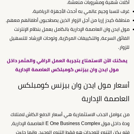
أكلات شهية ومشروبات منعشة.
غرف للسبا وجيم عالمي به أحدث الأجهزة الرياضية.
منطقة كيدز إريا من أجل الزوار الذين يصطحبون أطفالهم معهم.
مول ايدن وان العاصمة الإدارية بالكامل يعمل بنظام الإنترنت
الفائق السرعة، والتكييفات المركزية، ولوحات الإرشاد للتسهيل
للزوار.
يمكنك الآن الاستمتاع بتجربة العمل الراقي والمثمر داخل
مول ايدن وان بيزنس كومبلكس العاصمة الإدارية
أسعار مول ايدن وان بيزنس كومبلكس
العاصمة الإدارية
من عوامل الجذب الاستثمارية هي أسعار الدفع الكاش لامتلاك
ودة داخل مول E One Business Complex العاصمة الإدارية،
فلم يكن التنوع للوحدات هو فقط التنوع الوحيد، وإنما جاءت