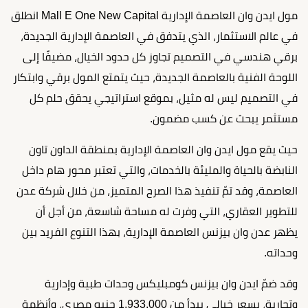
مول ايدن وان العاصمة الإدارية Mall E One New Capital انطلق
في عالم الاستثمار، الذي يتدفق في العاصمة الإدارية الجديدة،
برقي هندسي في التصميم تجاوز كل حدود الخيال، مضيفًا إلى
اللوحة الفنية بالعاصمة الجديدة، حيث يتمتع المول برقي وابتكار
في التصميم ليس له مثيل، بموقع استراتيجي يحقق حلم كل
مستثمر يبحث عن كسب مضمون.
حيث يقع مول ايدن وان العاصمة الإدارية بمنطقة الداون تاون
النابضة بالحياة والمليئة بالخدمات، والتي تعتبر محور هام داخل
العاصمة، وقد تمّ تنفيذ هذا الصرح المتميز، من خلال شركة عدن
للتطوير العقاري، التي وفرت له مساحة شاسعة، من أجل أن
يظهر عدن وان بيزنس العاصمة الإدارية، بهذا التنوع الفريد بين
وحداته.
وقد ضمّ ايدن وان بيزنس كومبليكس وحدات طبية وإدارية
وتجارية، بسعر خيالي يبدأ من 1,933,000 جنيه مصري، وأنظمة