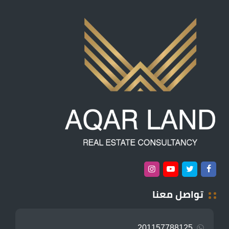
تواصل معنا
201157788125