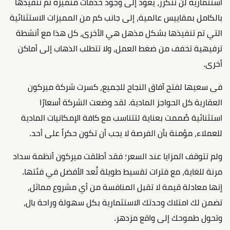
استثمارية لن تتكرر، يعود إلى وجود خدمات متميزة تم تنفيذها
بالكامل بمقاييس عالمية، إلى جانب كم من المميزات الاستثنائية
التي تم تنفيذها بشكل مذهل هي الأخرى، كل هذا مع أنشطة
ترفيهية تخفف من ضغط العمل، ولا تتطلب الذهاب إلى أماكن
أخرى.
فى سعيها لفتح آفاق النجاح للجميع، كسرت شركة ميركون
العقارية كل الحواجز المادية. لقد وضعت الشركة أسعارًا
استثنائية صُممت بعناية لتتناسب مع كافة الإمكانيات المادية
للعملاء، مؤمنة بأن الفرصة لا يجب أن تكون حكراً على أحد.
ولم تتوقف المزايا عند السعر؛ فقد أطلقت ميركون أنظمة سداد
مرنة للغاية، مع فترات تقسيط طويلة تُعد الأفضل في فئتها.
إنها معادلة قيمة لا تقبل المنافسة من أي مشروع مماثل،
تضمن لك امتلاك وحدتك الاستثمارية بكل سهولة وراحة بال،
وتحول طموحك إلى واقع مزدهر.