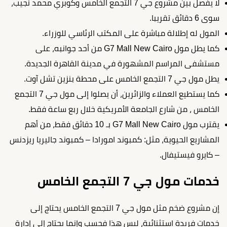
لا يفصل بين مشروع جي 7 التجمع الخامس وكوبري محمد نجيب،
سوى 6 دقائق تقريبا.
المول له إطلالة مباشرة على المكتب الرئاسي للوزراء.
كما يطل مول G7 Mall New Cairo من أحد جوانبه، على
مستشفى المراسم المشهورة في مدينة القاهرة الجديدة.
يطل مول جي 7 التجمع الخامس على محطة بنزين تشل آوت.
كما يستطيع العملاء والزائرين، أن يصلوا إلى مول جي 7 التجمع
الخامس ، من شارع الجامعة الأمريكية خلال ربع ساعة فقط.
يقترب مول G7 Mall New Cairo بـ 10 دقائق فقط، من أهم
المشاريع الحيوية، مثل: كمبوند امورادا – كمبوند جاليريا ريزدنس
– كايرو فيستيفال.
خدمات مول جي 7 التجمع الخامس
إن مشروع ضخم مثل مول جي 7 التجمع الخامس يحتاج إلى
خدمات فريدة استثنائية، ليس هذا فحسب وإنما يحتاج إلى إدارة