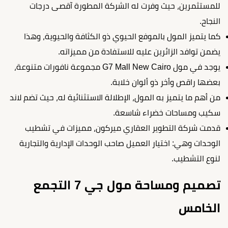
للمستثمرين، حيث وفرت له الشركة المطورة آقصى درجات
النجاح.
كما يتميز المول بالموفع الحيوي ذو الكثافة والحيوية، وهذا
يضمن توافد الزائرين عليه للاستفادة من مميزاته.
يوجد في مول G7 Mall New Cairo مجموعة نافورات متنوعة،
بعضها راقص وأخر ذو ألوان خلابة.
من أهم ما يتميز به المول، الإطلالة الاستثنائية له، حيث تضم لاند
سكيب ومساحات خضراء شاسعة.
قدمت شركة التطوير العقاري ميركون، مميزات في تشطيب
الوحدات وهي: اختيار العميل صاحب الوحدات الإدارية والتجارية
لنوع التشطيب.
تصميم ومساحة مول جي 7 التجمع
الخامس