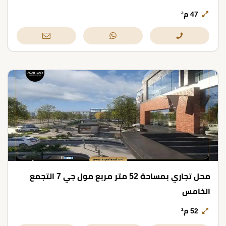
47 م²
محل تجاري بمساحة 52 متر مربع مول جي 7 التجمع
الخامس
52 م²