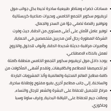
مساحات خضراء ومناظر طبيعية ساحرة تحيط بكل جوانب مول
تريفيوم سكوير التجمع الخامس، وبحيرات صناعية كريستالية
ونوافير راقصة تضفي جوًا من السحر والجمال.
توفير عامل الأمان على أعلى مستوى من الدقة، حيث وفرت
الشركة المطورة رجال أمن مدربين متخصصين في الحماية،
وكاميرات مراقبة حديثة شديدة الدقة، وأبواب للدخول والخروج
تعمل بالذكاء الاصطناعي.
يوجد داخل مول تريفيوم سكوير التجمع الخامس منطقة كاملة
تم تخصيصها للمطاعم والكافيهات، وتقدم أشهى المأكولات من
كافة مطابخ العالم المحلية والعالمية وألذ المشروبات الباردة
والساخنة، إلى جانب مطاعم أخرى بفيو مفتوح وإطلالة ساحرة.
مراكز للتجميل للحفاظ على البشرة والشعر للرجال والنساء،
وصالات جيم للحفاظ على اللياقة البدنية، وغرف ساونا وسبا
وجاكوزي.