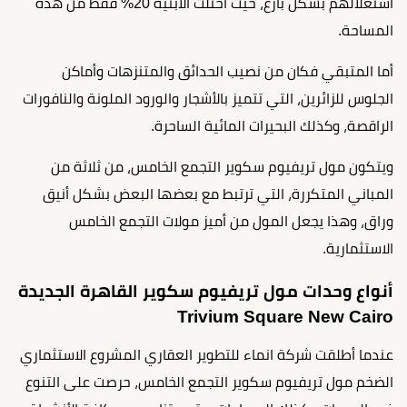
استغلالهم بشكل بارع، حيث احتلت الأبنية 20% فقط من هذه
المساحة.
أما المتبقي فكان من نصيب الحدائق والمتنزهات وأماكن
الجلوس للزائرين، التي تتميز بالأشجار والورود الملونة والنافورات
الراقصة، وكذلك البحيرات المائية الساحرة.
ويتكون مول تريفيوم سكوير التجمع الخامس، من ثلاثة من
المباني المتكررة، التي ترتبط مع بعضها البعض بشكل أنيق
وراق، وهذا يجعل المول من أميز مولات التجمع الخامس
الاستثمارية.
أنواع وحدات مول تريفيوم سكوير القاهرة الجديدة
Trivium Square New Cairo
عندما أطلقت شركة انماء للتطوير العقاري المشروع الاستثماري
الضخم مول تريفيوم سكوير التجمع الخامس، حرصت على التنوع