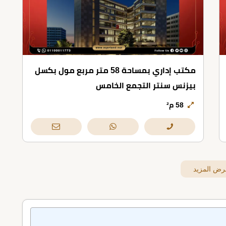
مكتب إداري بمساحة 58 متر مربع مول بكسل
بيزنس سنتر التجمع الخامس
58 م²
رض المزيد