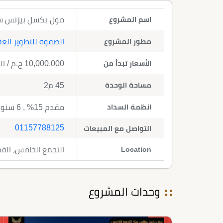
اسم المشروع
مول بكسل بيزنس سنتر التجمع الخ
مطور المشروع
الصفوة للتطوير الع
الأسعار تبدأ من
10,000,000
ج.م
/ ال
مساحة الوحدة
45 م2
انظمة السداد
مقدم 15% , 6 سنوات تقسيط
01157788125
التواصل مع المبيعات
Location
التجمع الخامس، القط
وحدات المشروع