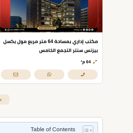
مكتب إداري بمساحة 64 متر مربع مول بكسل
بيزنس سنتر التجمع الخامس
64 م²
ع
Table of Contents