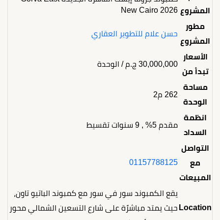
New Cairo 2026
المشروع
مطور
حسن علام للتطوير العقاري
المشروع
الأسعار
30,000,000
ج.م
/ الوحدة
تبدأ من
مساحة
262 م2
الوحدة
انظمة
مقدم 5% , 9 سنوات تقسيط
السداد
التواصل
01157788125
مع
المبيعات
يقع الكمبوند سور في سور مع كمبوند الباتيو تاون،
Location
حيث يمتد مباشرًة على شارع التسعين الشمالي محور