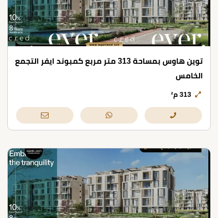
توين هاوس بمساحة 313 متر مربع كمبوند ايفر التجمع
الخامس
313 م²