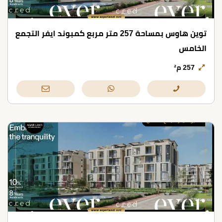
توين هاوس بمساحة 257 متر مربع كمبوند ايفر التجمع
الخامس
257 م²