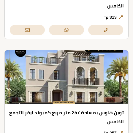
الخامس
313 م²
توين هاوس بمساحة 257 متر مربع كمبوند ايفر التجمع
الخامس