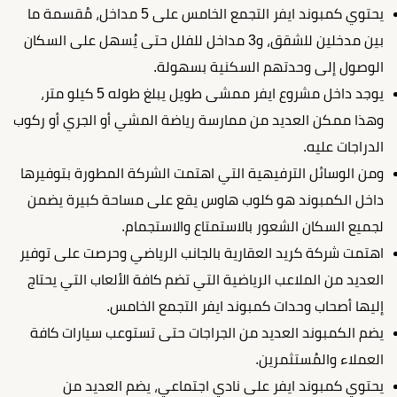
يحتوي كمبوند ايفر التجمع الخامس على 5 مداخل، مُقسمة ما
بين مدخلين للشقق، و3 مداخل للفلل حتى يُسهل على السكان
الوصول إلى وحدتهم السكنية بسهولة.
يوجد داخل مشروع ايفر ممشى طويل يبلغ طوله 5 كيلو متر،
وهذا ممكن العديد من ممارسة رياضة المشي أو الجري أو ركوب
الدراجات عليه.
ومن الوسائل الترفيهية التي اهتمت الشركة المطورة بتوفيرها
داخل الكمبوند هو كلوب هاوس يقع على مساحة كبيرة يضمن
لجميع السكان الشعور بالاستمتاع والاستجمام.
اهتمت شركة كريد العقارية بالجانب الرياضي وحرصت على توفير
العديد من الملاعب الرياضية التي تضم كافة الألعاب التي يحتاج
إليها أصحاب وحدات كمبوند ايفر التجمع الخامس.
يضم الكمبوند العديد من الجراجات حتى تستوعب سيارات كافة
العملاء والمُستثمرين.
يحتوي كمبوند ايفر على نادي اجتماعي، يضم العديد من