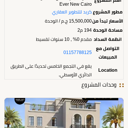
اسم المشروع
Ever New Cairo
مطور المشروع
كريد للتطوير العقاري
الأسعار تبدأ من
15,500,000
ج.م
/ الوحدة
مساحة الوحدة
194 م2
انظمة السداد
مقدم 0% , 10 سنوات تقسيط
التواصل مع
01157788125
المبيعات
يقع في التجمع الخامس تحديدًا على الطريق
Location
الدائري الأوسطي.
وحدات المشروع