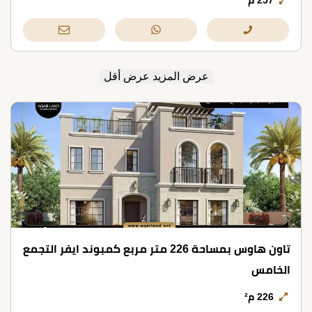
257 م²
عرض المزيد
عرض أقل
تاون هاوس بمساحة 226 متر مربع كمبوند ايفر التجمع
الخامس
226 م²