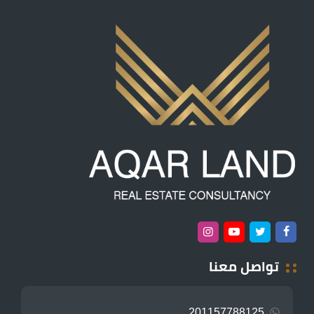
تواصل معنا
201157788125