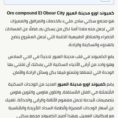
كمبوند اورو مدينة العبور Oro compound El Obour City
هو مجمع سكني ساحر، مليء بالخدمات والمرافق والمميزات
التي تجعل منه ملاذا آمنا لكل من يسكن به، فضلًا عن المساحات
الخضراء والمناظر الطبيعية الخلابة التي تجعل المشروع ينضح
بالهدوء والسكينة والراحة.
يقع الكمبوند في قلب مدينة العبور تحديدًا في الحي السادس
وهو واحد من أرقى الأحياء السكنية التي يمكنك أن تقتني بها
الوحدة التي تتمناها وتتمتع فيها بكل وسائل الراحة والأمان.
يضم
كمبوند اورو مدينة العبور
العديد من الوحدات السكنية
المُتمثلة في الفلل المُستقلة، والتاون هاوس، والتوين هاوس
بتصميمات مُبدعة تحمل مفهوم الأناقة والرقي والحداثة. ناهيك
عن أسعار الوحدات المميزة وأنظمة السداد المُريحة والمُناسبة
مع إمكانيات العميل. وبهذا أصبح الكمبوند مجمع سكني