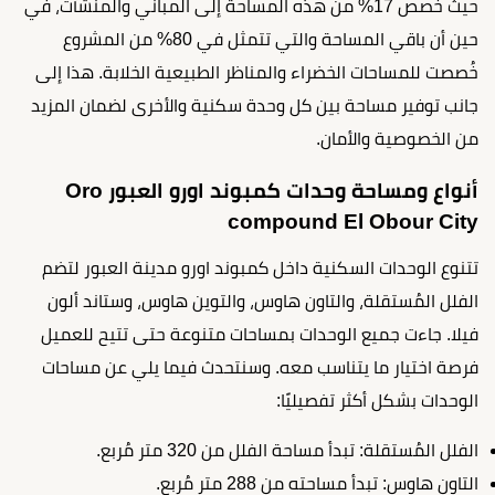
حيث خُصص 17% من هذه المساحة إلى المباني والمنشآت، في
حين أن باقي المساحة والتي تتمثل في 80% من المشروع
خُصصت للمساحات الخضراء والمناظر الطبيعية الخلابة. هذا إلى
جانب توفير مساحة بين كل وحدة سكنية والأخرى لضمان المزيد
من الخصوصية والأمان.
أنواع ومساحة وحدات كمبوند اورو العبور Oro
compound El Obour City
تتنوع الوحدات السكنية داخل كمبوند اورو مدينة العبور لتضم
الفلل المُستقلة، والتاون هاوس، والتوين هاوس، وستاند ألون
فيلا. جاءت جميع الوحدات بمساحات متنوعة حتى تتيح للعميل
فرصة اختيار ما يتناسب معه. وسنتحدث فيما يلي عن مساحات
الوحدات بشكل أكثر تفصيليًا:
الفلل المُستقلة: تبدأ مساحة الفلل من 320 متر مُربع.
التاون هاوس: تبدأ مساحته من 288 متر مُربع.