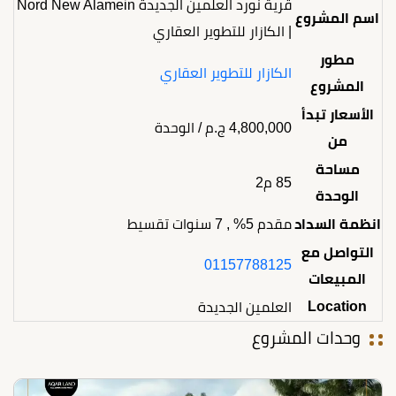
قرية نورد العلمين الجديدة Nord New Alamein
اسم المشروع
| الكازار للتطوير العقاري
مطور
الكازار للتطوير العقاري
المشروع
الأسعار تبدأ
4,800,000
ج.م
/ الوحدة
من
مساحة
85 م2
الوحدة
انظمة السداد
مقدم 5% , 7 سنوات تقسيط
التواصل مع
01157788125
المبيعات
Location
العلمين الجديدة
وحدات المشروع