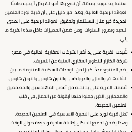
استثمارية قوية، يمكنك أن تضع بها أموالك بكل أريحية ضامنًا
العوائد الربحية العالية، وهذا خير دليل على أن قرية نورد العلمين
الجديدة خير مثال للاستثمار وتحقيق العوائد الربحية على المدى
البعيد وبمرور السنوات. ومن ضمن المميزات داخل هذه القرية ما
يلي:
شُيدت القرية على يد أكبر الشركات العقارية الحالية في مصر؛
شركة الكازار للتطوير العقاري الغنية عن التعريف.
يضم المنتجع عددًا كبيرًا من الوحدات السكنية المتنوعة ما بين
الشاليهات، والفلل، والدوبلكس، والتاون هاوس، والتوين هاوس.
صُممت القرية على يد نخبة من أفضل المهندسين والمصممين
والمعمارين الذين جعلوا منها أيقونة من الجمال في قلب
العلمين الجديدة.
تطل قرية نورد على البحيرة الأساسية في العلمين الجديدة،
وهذا يضمن لجميع السكان إطلالة ساحرة وبديعة طوال الوقت.
يمكنك العيش داخل مستوى راقٍ، وعالٍ، وذلك لما تقدمه