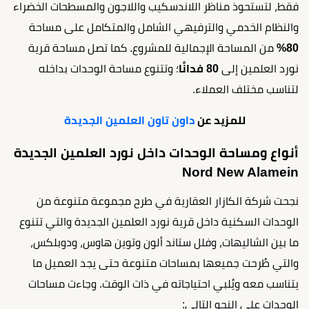
فقط، لتستحوذ مناظر اللاندسكيب واللاجون والمسطحات الخضراء
والنظام الخدمي والترفيهي الشامل والمتكامل على مساحة
80%
من المساحة الإجمالية للمشروع. كما تصل مساحة قرية
نورد العلمين إلى
80 فدانًا
؛ وتتنوع مساحة الوحدات بداخله
لتناسب مختلف العملاء.
للمزيد عن
داون تاون العلمين الجديدة
أنواع ومساحة الوحدات داخل نورد العلمين الجديدة
Nord New Alamein
نجحت شركة الكازار العقارية في طرح مجموعة متنوعة من
الوحدات السكنية داخل قرية نورد العلمين الجديدة والتي تتنوع
ما بين الشاليهات، وفلل ستاند ألون وتوين هاوس، ودوبلكس،
والتي طُرحت جميعها بمساحات متنوعة حتى يجد العميل ما
يتناسب معه ويُلبي احتياجاته في ذات الوقت. وجاءت مساحات
الوحدات على النحو التالي: