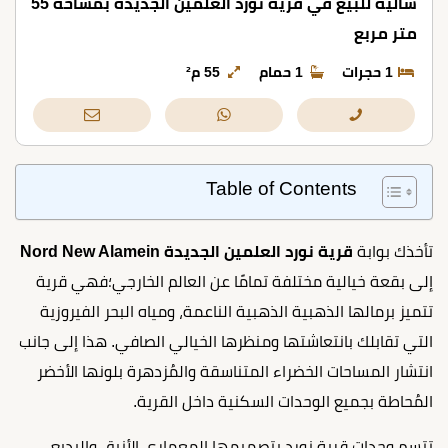
شاليه للبيع في قرية نورد العلمين الجديدة بمساحة 55
متر مربع
1 حجرات
1 حمام
55 م²
Table of Contents
تأخذك بوابة
قرية نورد العلمين الجديدة Nord New Alamein
إلى بقعة خيالية مختلفة تمامًا عن العالم الخارجي؛فهي قرية
تتميز برمالها الذهبية الذهبية الناعمة، ومياه البحر الفيروزية
التي تقابلك بانتعاشتها ومنظرها الخيالي الصافي. هذا إلى جانب
انتشار المساحات الخضراء المتناسقة والمُزدهرة بلونها الأخضر
المُحاطة بجميع الوحدات السكنية داخل القرية.
تتسم وحدات قرية نورد بتصميمها المعماري الأنيق والبديع،